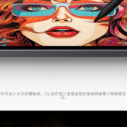
資料來自小米內部實驗室。0g 始作用力道僅適用於筆身與螢幕之間角度呈 
況。