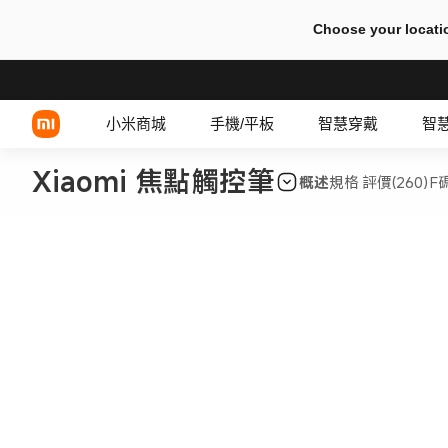
Choose your locati
小米商城
手機/平板
智慧穿戴
智
Xiaomi 焦點觸控筆
概述
規格
評價(260)
F
Xiaomi 系列
有線耳機
REDMI 系列
TWS 耳機
POCO 系列