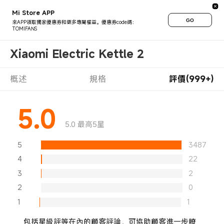
Mi Store APP
GO
來APP領取獨家優惠券和更多專屬權益。優惠券code碼：
TOMIFANS
Xiaomi Electric Kettle 2
概述
規格
評價(999+)
5.0
5.0 最高5星
5
3487
4
22
3
2
2
0
1
1
包括星級評等在內的顧客評論，可協助顧客進一步瞭