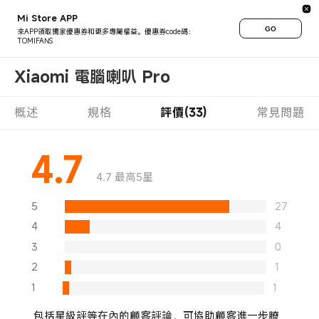
Mi Store APP
GO
來APP領取獨家優惠券和更多專屬權益。優惠券code碼：
TOMIFANS
Xiaomi 電腦喇叭 Pro
概述
規格
評價(33)
常見問題
4.7
4.7 最高5星
5
27
4
4
3
0
2
1
1
1
包括星級評等在內的顧客評論，可協助顧客進一步瞭