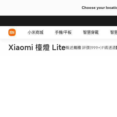
Choose your locati
小米商城
手機/平板
智慧穿戴
智
Xiaomi 檯燈 Lite
概述
規格
評價(999+)
F碼通道
Xiaomi 系列
有線耳機
REDMI 系列
TWS 耳機
POCO 系列