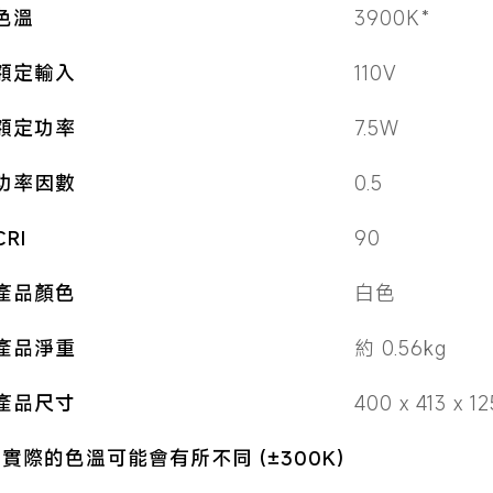
色溫
3900K*
額定輸入
110V
額定功率
7.5W
功率因數
0.5
CRI
90
產品顏色
白色
產品淨重
約 0.56kg
產品尺寸
400 x 413 x 
*實際的色溫可能會有所不同 (±300K)