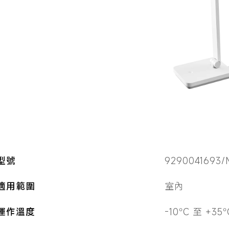
型號
9290041693/
適用範圍
室內
運作溫度
-10°C 至 +35°