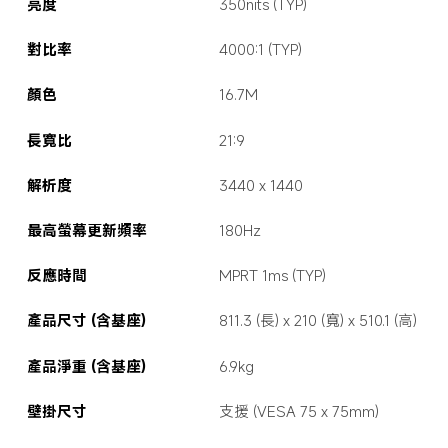
亮度
350nits (TYP)
對比率
4000:1 (TYP)
顏色
16.7M
長寬比
21:9
解析度
3440 x 1440
最高螢幕更新頻率
180Hz
反應時間
MPRT 1ms (TYP)
產品尺寸 (含基座)
811.3 (長) x 210 (寬) x 510.1 (高)
產品淨重 (含基座)
6.9kg
壁掛尺寸
支援 (VESA 75 x 75mm)