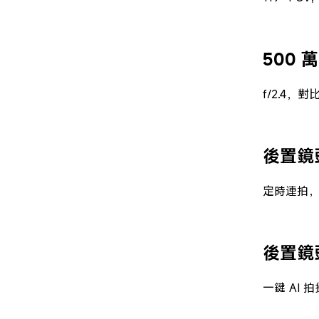
500
f/2.4，對
後置鏡
定時連拍，AI
後置鏡
一鍵 AI