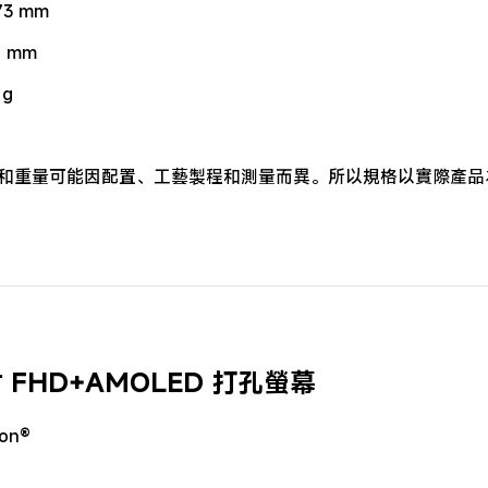
3 mm
1 mm
g

寸和重量可能因配置、工藝製程和測量而異。所以規格以實際產品
 吋 FHD+AMOLED 打孔螢幕
ion®