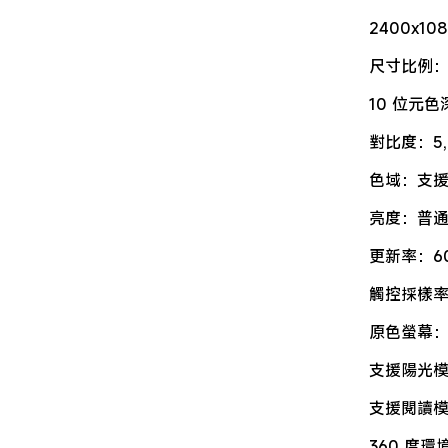
2400x108
尺寸比例：2
10 位元色
對比度：5,0
色域：支援 
亮度：普通 
更新率：60
觸控採樣率
原色螢幕：JNC
支援陽光模式
支援閱讀模式
360 度