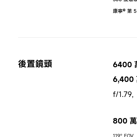
康寧® 第 
後置鏡頭
6400
6,40
f/1.7
800
119° FOV，