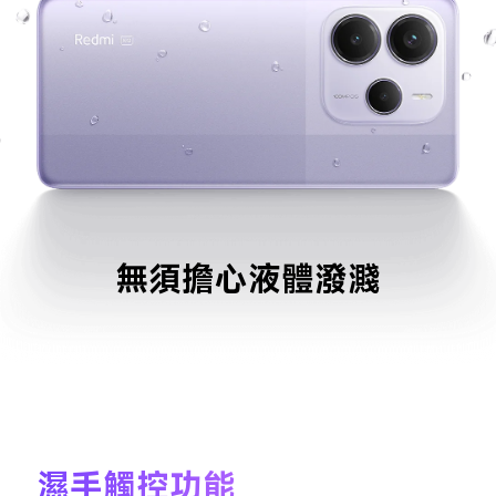
無須擔心液體潑濺
濕手觸控功能