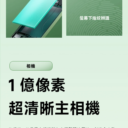
螢幕下指紋辨識
相機
1 億像素
超清晰主相機