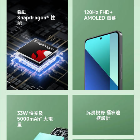
強勁 
120Hz FHD+ 
Snapdragon® 性
AMOLED 螢幕
能
沉浸視野 極窄邊
33W 快充及 
框設計
5000mAh* 大電
量