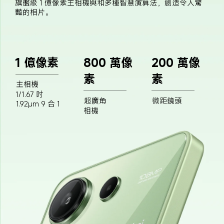
旗艦級 1 億像素主相機與和多種智慧演算法，創造令人驚
豔的相片。
1 億像素
800 萬像
200 萬像
素
素
主相機
1/1.67 吋
超廣角
微距鏡頭
1.92μm 9 合 1
相機