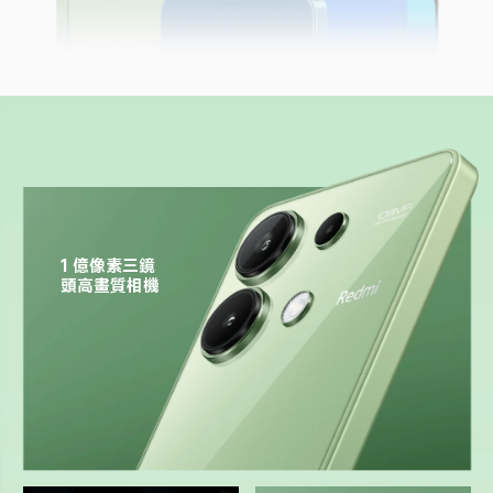
1 億像素三鏡
頭高畫質相機