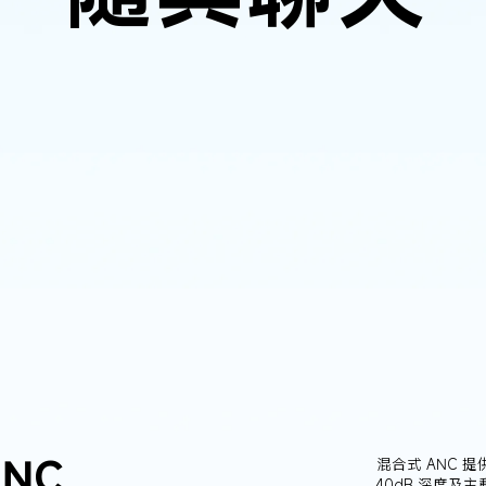
NC
混合式 ANC 
40dB 深度及主