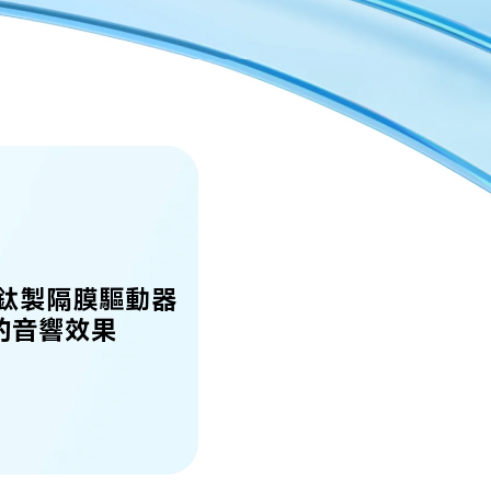
m 鈦製隔膜驅動器
的音響效果