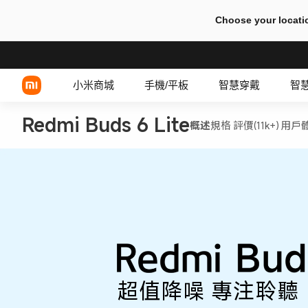
Choose your locati
小米商城
手機/平板
智慧穿戴
智
Redmi Buds 6 Lite
概述
規格
評價(11k+)
用戶
Xiaomi 系列
有線耳機
REDMI 系列
TWS 耳機
POCO 系列
超值降噪 專注聆聽