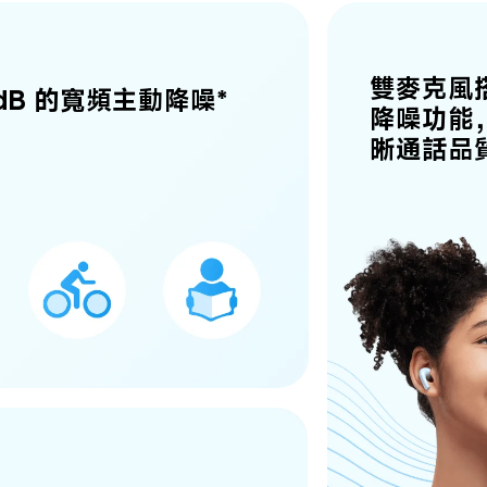
雙麥克風搭
0dB 的寬頻主動降噪*
降噪功能
晰通話品