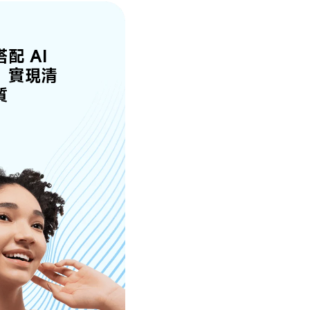
配 AI 
，實現清
質