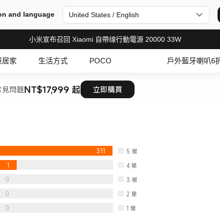
on and language
United States / English
小米宣布召回 Xiaomi 自帶缐行動電源 20000 33W
慧居家
生活方式
POCO
戶外藍牙喇叭6
NT$17,999 起
常見問題
立即購買
311
5
星
1
4
星
0
3
星
0
2
星
0
1
星