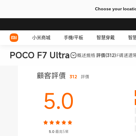
Choose your locati
小米商城
手機/平板
智慧穿戴
智
POCO F7 Ultra
概述
規格
評價(312)
F碼通道
Xiaomi 系列
有線耳機
顧客評價
312
評價
REDMI 系列
TWS 耳機
5.0
POCO 系列
5.0
最高5星