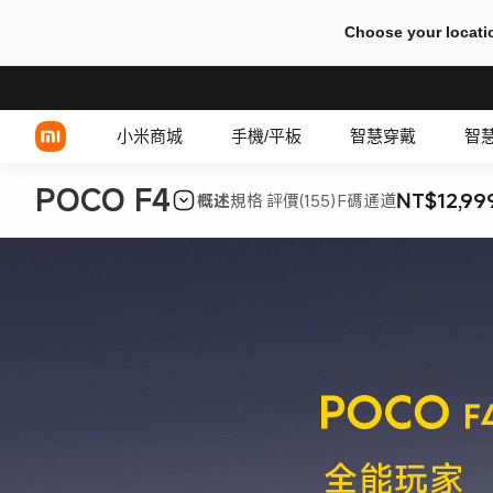
Choose your locati
小米商城
手機/平板
智慧穿戴
智
POCO F4
NT$12,99
概述
規格
評價(155)
F碼通道
Xiaomi 系列
有線耳機
REDMI 系列
TWS 耳機
POCO 系列
全能玩家