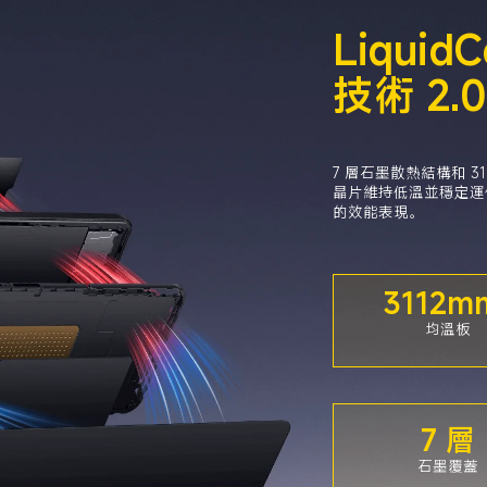
Liquid
技術 2.0
7 層石墨散熱結構和 3
晶片維持低溫並穩定運
的效能表現。
3112m
均溫板
7 層
石墨覆蓋