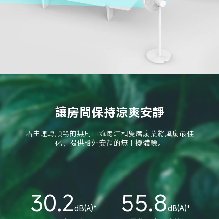
讓房間保持涼爽安靜
藉由運轉順暢的無刷直流馬達和雙層扇葉將風扇最佳
化，提供格外安靜的無干擾體驗。
30.2
55.8
dB(A)*
dB(A)*