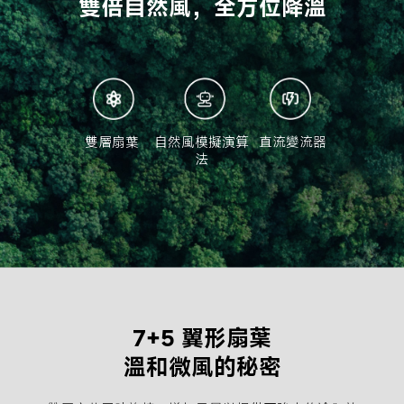
雙倍自然風，全方位降溫
雙層扇葉
自然風模擬演算
直流變流器
法
7+5 翼形扇葉
溫和微風的秘密