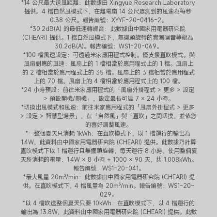
*14 公尺最大送風距離：此數據由 Xingyue Research Laboratory 
提供。4 檔自然風模式下，在離電扇 14 公尺處測到的風速為每秒 
0.38 公尺。報告編號：XYYF-20-0416-2。
*30.2dB(A) 的最低運轉噪音：此數據由中國家用電器研究院 
(CHEARI) 提供。1 檔自然風模式下，無擺頭旋轉的實測噪音等級為 
30.2dB(A)。報告編號：WS1-20-069。
*100 檔風速設定：可透過米家應用程式控制。僅支援直吹模式。與
風扇對應的風速：風扇上的 1 檔相當於應用程式上的 1 檔。風扇上
的 2 檔相當於應用程式上的 35 檔。風扇上的 3 檔相當於應用程式
上的 70 檔。風扇上的 4 檔相當於應用程式上的 100 檔。
*24 小時預設：前往米家應用程式的「風扇外掛程式 > 更多 > 設定 
> 預設開機/關機」，設定最長可達 7 × 24 小時。
*切換出風模式和風速：前往米家應用程式的「風扇外掛程式 > 更多 
> 設定 > 智慧型場景」，在「自然風」與「直吹」之間切換，並依您
的喜好調整風速。
*一整個夏天只消耗 1kWh：在直吹模式下，以 1 檔運行的輸出為 
1.4W，此資料由中國家用電器研究院 (CHEARI) 提供。此數據乃計算
直吹模式下以 1 檔運行且無擺頭旋轉，每天運行 8 小時，使用整個夏
天所消耗的電量：1.4W × 8 小時 ÷ 1000 × 90 天，共 1.008kWh。
報告編號：WS1-20-041。
*最大風量 20m³/min：此數據由中國家用電器研究院 (CHEARI) 提
供。在直吹模式下，4 檔風量為 20m³/min。報告編號：WS1-20-
029。
*以 4 檔吹送整個夏天只要 10kWh：在直吹模式下，以 4 檔運行的
輸出為 13.8W，此資料由中國家用電器研究院 (CHEARI) 提供。此數