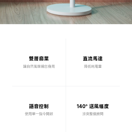
雙層扇葉
直流馬達
讓自然風環繞您身周
降低耗電量
語音控制
140° 送風幅度
使用單一指令開啟
涼爽整個房間