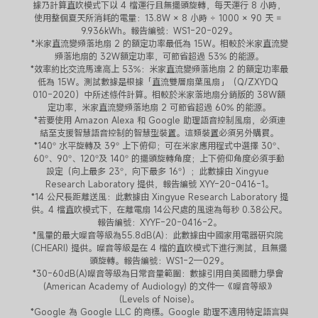
據乃計算直吹模式下以 4 檔運行且無擺頭旋轉，每天運行 8 小時，
使用整個夏天所消耗的電量：13.8W × 8 小時 ÷ 1000 × 90 天 = 
9.936kWh。報告編號：WS1-20-029。
*米家直流變頻落地扇 2 的額定功率最低為 15W。相較於米家直流變
頻落地扇的 32W額定功率，可節省超過 53% 的能源。
*效率約比交流馬達高上 53%：米家直流變頻落地扇 2 的額定功率最
低為 15W。測試數據是根據「直流雙層扇葉風扇」（Q/ZXYDQ 
010-2020）中所述條件計算。相較於米家落地扇分銷版的 38W額
定功率，米家直流變頻落地扇 2 可節省超過 60% 的能源。
*若要使用 Amazon Alexa 和 Google 助理語音控制風扇，必須連
結至支援智慧語音控制的智慧型裝置。這類裝置必須另外購買。
*140° 水平旋轉及 39° 上下俯仰；可在米家應用程式中選擇 30°、
60°、90°、120°及 140° 的擺頭旋轉角度；上下俯仰角度必須手動
設定（向上最多 23°，向下最多 16°）；此數據由 Xingyue 
Research Laboratory 提供，報告編號 XYY-20-0416-1。
*14 公尺長距離送風：此數據由 Xingyue Research Laboratory 提
供。4 檔直吹模式下，在離電扇 14公尺處的風速為每秒 0.38公尺。
報告編號：XYYF-20-0416-2。
*風量的最大噪音等級為55.8dB(A)：此數據由中國家用電器研究院 
(CHEARI) 提供。噪音等級是在 4 檔的直吹模式下進行測試，且無擺
頭旋轉。報告編號：WS1-2—029。
*30-60dB(A)噪音等級為日常音量範圍：數據引用自美國聽力學會 
(American Academy of Audiology) 的文件—《噪音等級》
(Levels of Noise)。
*Google 為 Google LLC 的商標。Google 助理不適用特定語言與