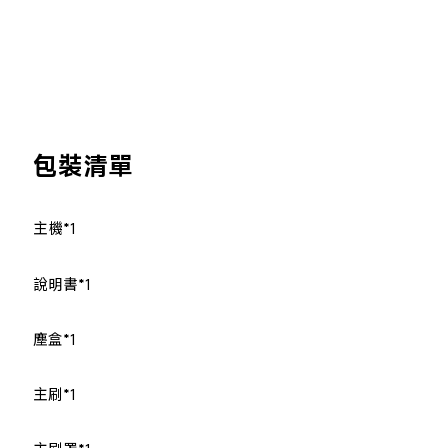
包裝清單
主機*1
說明書*1
塵盒*1
主刷*1