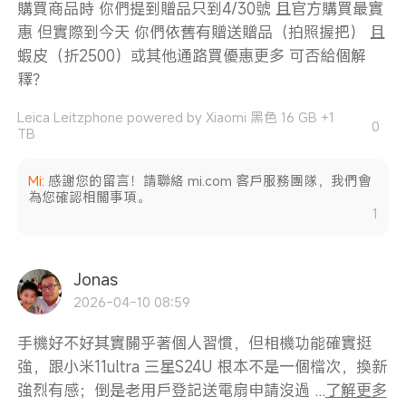
購買商品時 你們提到贈品只到4/30號 且官方購買最實
惠 但實際到今天 你們依舊有贈送贈品（拍照握把） 且
蝦皮（折2500）或其他通路買優惠更多 可否給個解
釋？
Leica Leitzphone powered by Xiaomi 黑色 16 GB +1
0
TB
Mi
:
感謝您的留言！請聯絡 mi.com 客戶服務團隊，我們會
為您確認相關事項。
1
Jonas
2026-04-10 08:59
手機好不好其實關乎著個人習慣，但相機功能確實挺
強，跟小米11ultra 三星S24U 根本不是一個檔次，換新
強烈有感；倒是老用戶登記送電扇申請沒過 ...
了解更多