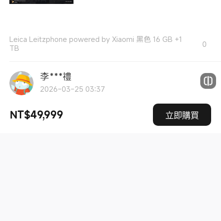
Leica Leitzphone powered by Xiaomi 黑色 16 GB +1
0
TB
李***禮
2026-03-25 03:37
相機環可調式，方便又實用，另外新增手機吊環是上代
NT$49,999
立即購買
15所沒有，是不錯的設計，整體言很滿意
Leica Leitzphone powered by Xiaomi 黑色 16 GB +1
0
TB
溫嘉祥
2026-03-24 16:17
不愧是號稱夜神，夜拍確實是厲害，直接拿起來拍就很