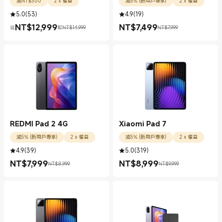
減NT$300
2 x 權益
減5% (新用戶專享)
2 x 權益
5.0
(
53
)
4.9
(
19
)
NT$
12,999
NT$
7,499
從
起
NT$14,999
NT$7,999
現價 NT$12999.00
銷售價格 NT$14,999
現價 NT$7499.00
銷售價格 NT$7,999
REDMI Pad 2 4G
Xiaomi Pad 7
減5% (新用戶專享)
2 x 權益
減5% (新用戶專享)
2 x 權益
4.9
(
39
)
5.0
(
319
)
NT$
7,999
NT$
8,999
NT$8,999
NT$9,999
現價 NT$7999.00
銷售價格 NT$8,999
現價 NT$8999.00
銷售價格 NT$9,999