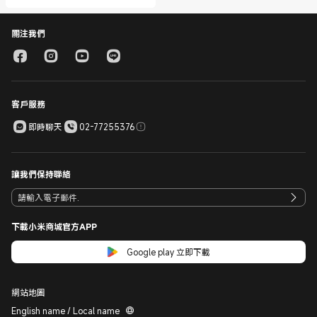
關注我們
客戶服務
即時聊天
02-77255376
讓我們保持聯絡
下載小米商城官方APP
Google play 立即下載
網站地圖
English name / Local name