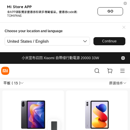
Mi Store APP
GO
來APP領取獨家優惠券和更多專屬權益。優惠券code碼：
TOMIFANS
Choose your location and language
United States / English
Continue
小米宣布召回 Xiaomi 自帶缐行動電源 20000 33W
Shop 平板/配件 平板 in Xiaomi
Shop 平板/配件 平板 in Xiaomi 小米官網 Of
平板
( 13 )
篩選條件