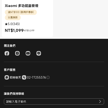
Xiaomi 多功能露營燈
減NT$100 (新用戶專享)
以舊換新
5.0
(
343
)
NT$
1,099
NT$1,249
現價 NT$1099.00
銷售價格 NT$1,249
關注我們
客戶服務
即時聊天
02-77255376
讓我們保持聯絡