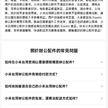
鼠、鍵盤、手寫板、延長線、相片印表機，還是各式智慧文具，都能滿足不同
用戶的高效辦公需求。小米台灣辦公配件不僅設計時尚，功能齊全，價格合
理，深受台灣消費者好評。每款產品都是新品，品質優良，適合學生、上班
族、設計師及家庭使用者。小米台灣辦公配件分類頁不定期推出優惠活動，讓
您以最划算的價格入手熱賣商品。用戶評論都非常正面，大家都認為 Xiaomi
辦公配件實用又耐用。無論您需要提升工作效率，還是打造舒適辦公環境，小
米台灣辦公配件分類都能幫您找到最合適的 Xiaomi 產品。快來小米台灣官網
選購，享受便捷購物、快速配送及完善售後服務，體驗最好的辦公配件新品！
關於辦公配件的常見問題
如何在小米台灣官網以優惠價格購買辦公配件？
小米台灣辦公配件分類頁經常推出限時優惠和特價活動，您可以在首頁
小米台灣辦公配件有哪些付款方式？
或分類頁查看最新促銷資訊。加入會員還能獲得專屬折扣，部分商品有
學生優惠或企業團購方案。建議定期關注小米台灣官網，第一時間掌握
在小米台灣官網購買辦公配件，支援網路 ATM、信用卡、分期付款、超
辦公配件新品和熱賣商品的優惠價格。
如何找到最適合自己的小米台灣辦公配件？
商繳費及 LINE Pay 等多種付款方式。您可依需求選擇最方便的付款方
式，付款流程簡單安全，讓您輕鬆購物。
小米台灣辦公配件分類頁提供詳細產品資訊和用戶評論，您可根據工作
小米台灣辦公配件的包裝、運費及配送方式如何？
需求、預算和功能挑選合適的 Xiaomi 辦公配件。建議參考產品特色、
規格及熱賣排行，並瀏覽其他用戶的評價，幫助您找到最適合自己的辦
所有小米台灣辦公配件均採用安全包裝，確保商品完好送達。官網提供
公配件新品。