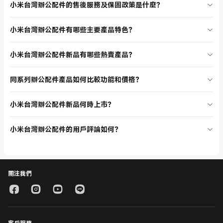
小米台灣辦公配件的售後服務及保固政策是什麼？
多種配送方式，運費依訂單金額及地區而定，部分商品享有免運優惠。
配送速度快，您可在訂單成立後查詢物流進度，享受便捷的購物體驗。
購買小米台灣辦公配件享有完善售後服務，包括線上客服、電話支援及
小米台灣辦公配件有哪些主要產品特色？
維修中心。產品均有原廠保固，若有問題可申請退換貨或維修。官網提
供詳細的售後政策說明，讓您購買無憂。
小米台灣辦公配件設計簡約，功能多元，包含無線滑鼠、藍牙雙模滑
小米台灣辦公配件新品有哪些熱賣產品？
鼠、手寫板、相片印表機等，支援高速傳輸、長效電池、人體工學設
計，適合長時間辦公使用。每款產品都經過嚴格品質檢驗，確保耐用與
目前小米台灣辦公配件分類熱賣商品有 Xiaomi 無線滑鼠、Xiaomi 手寫
穩定。
同系列辦公配件產品如何比較功能和價格？
板、Xiaomi 便攜相片印表機等，這些產品在用戶間評價極高，功能實
用，價格合理，是辦公室和居家必備的 Xiaomi 新品。
以 Xiaomi 無線滑鼠和 Xiaomi 藍牙雙模滑鼠為例，前者主打舒適握感和
小米台灣辦公配件新品何時上市？
長效電池，後者則支援藍牙及 2.4G 雙模連接，適合多設備切換。價格上
藍牙雙模滑鼠略高，但功能更全面。建議根據使用需求選擇最適合的辦
小米台灣辦公配件分類頁會定期更新新品上市資訊，您可在官網第一時
公配件。
小米台灣辦公配件的用戶評論如何？
間看到最新辦公配件產品。新品上市時常有優惠活動，建議關注官網公
告，搶先入手最新 Xiaomi 辦公配件。
小米台灣辦公配件分類頁的用戶評論普遍非常正面，大家認為 Xiaomi
辦公配件品質優良、功能齊全、價格合理。許多消費者表示產品使用體
驗佳，售後服務也很貼心，是值得信賴的辦公配件選擇。
關注我們