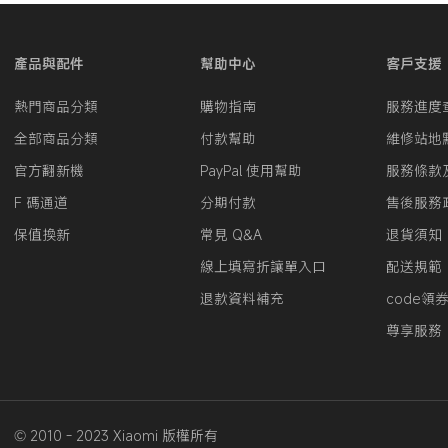
產品與配件
幫助中心
客戶支援
熱門商品分類
購物指南
服務進度
全部商品分類
付款幫助
維修站地
官方翻新機
PayPal 使用幫助
服務條款
F 碼通道
分期付款
售後服務
保值換新
常見 Q&A
退貨須知
線上填寫折讓單入口
配送規範
退款資料補充
code領
尊享服務
© 2010 - 2023 Xiaomi 版權所有