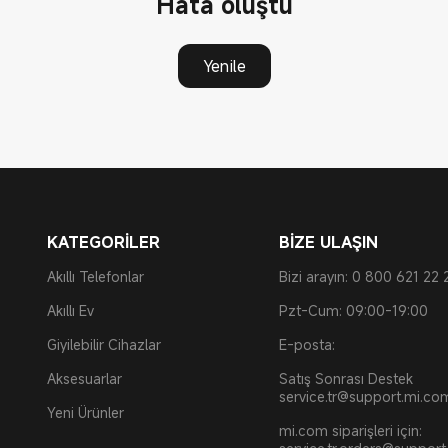
Hata oluştu
Yenile
KATEGORİLER
BİZE ULAŞIN
Akıllı Telefonlar
Bizi arayın: 0 800 621 22 
Akıllı Ev
Pzt-Cum: 09:00-19:00
Giyilebilir Cihazlar
E-posta:
Aksesuarlar
Satış Sonrası Destek
service.tr@support.mi.co
Yeni Ürünler
mi.com siparişleri için: