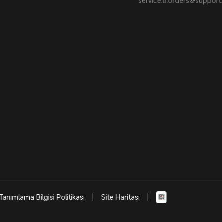
service.tr.orders@suppor
Tanımlama Bilgisi Politikası
Site Haritası