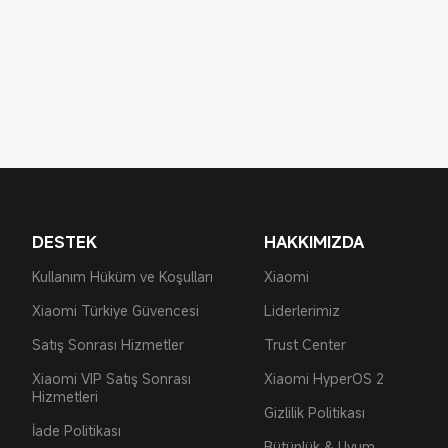
DESTEK
HAKKIMIZDA
Kullanım Hüküm ve Koşulları
Xiaomi
Xiaomi Türkiye Güvencesi
Liderlerimiz
Satış Sonrası Hizmetler
Trust Center
Xiaomi VIP Satış Sonrası
Xiaomi HyperOS 2
Hizmetleri
Gizlilik Politikası
İade Politikası
Bütünlük & Uyum