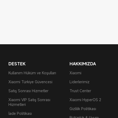
DESTEK
HAKKIMIZDA
Kullanım Hüküm ve Koşulları
Xiaomi
Xiaomi Türkiye Güvencesi
Liderlerimiz
Satış Sonrası Hizmetler
Trust Center
Xiaomi VIP Satış Sonrası
Xiaomi HyperOS 2
Hizmetleri
Gizlilik Politikası
İade Politikası
Bütünlük & Uyum