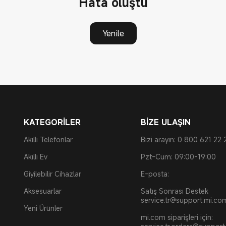
Hata oluştu
Yenile
KATEGORİLER
BİZE ULAŞIN
Akıllı Telefonlar
Bizi arayın: 0 800 621 22 
Akıllı Ev
Pzt-Cum: 09:00-19:00
Giyilebilir Cihazlar
E-posta:
Aksesuarlar
Satış Sonrası Destek
service.tr@support.mi.co
Yeni Ürünler
mi.com siparişleri için: