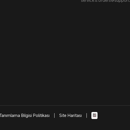
service.tr.orders@suppor
Tanımlama Bilgisi Politikası
Site Haritası