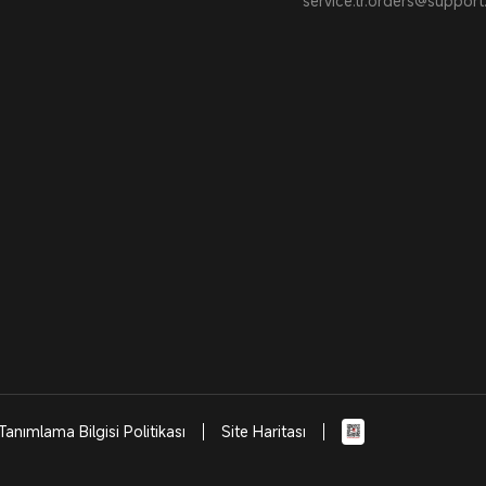
service.tr.orders@suppor
Tanımlama Bilgisi Politikası
Site Haritası