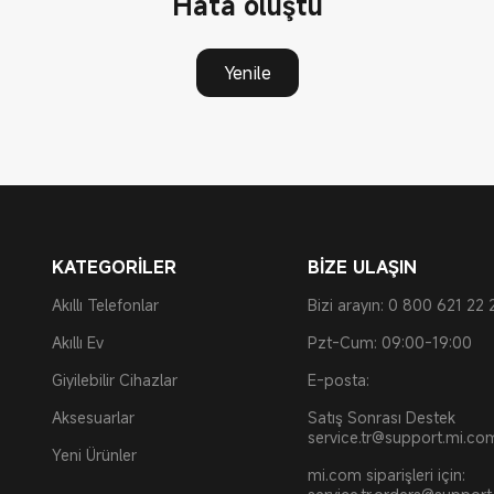
Hata oluştu
Yenile
KATEGORİLER
BİZE ULAŞIN
Akıllı Telefonlar
Bizi arayın: 0 800 621 22 
Akıllı Ev
Pzt-Cum: 09:00-19:00
Giyilebilir Cihazlar
E-posta:
Aksesuarlar
Satış Sonrası Destek
service.tr@support.mi.co
Yeni Ürünler
mi.com siparişleri için: