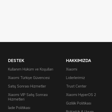
DESTEK
HAKKIMIZDA
Kullanım Hüküm ve Koşulları
Xiaomi
Xiaomi Türkiye Güvencesi
Liderlerimiz
Satış Sonrası Hizmetler
Trust Center
Xiaomi VIP Satış Sonrası
Xiaomi HyperOS 2
Hizmetleri
Gizlilik Politikası
İade Politikası
Bütünlük & Uyum