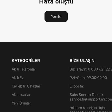
Hata oluştu
Yenile
KATEGORİLER
BİZE ULAŞIN
Akıllı Telefonlar
Bizi arayın: 0 800 621 22 
Akıllı Ev
Pzt-Cum: 09:00-19:00
Giyilebilir Cihazlar
E-posta:
Aksesuarlar
Satış Sonrası Destek
service.tr@support.mi.co
Yeni Ürünler
mi.com siparişleri için: