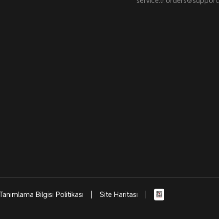
service.tr.orders@suppor
Tanımlama Bilgisi Politikası
Site Haritası