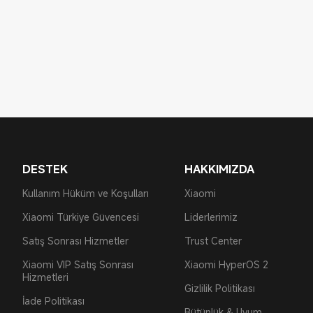
DESTEK
HAKKIMIZDA
Kullanım Hüküm ve Koşulları
Xiaomi
Xiaomi Türkiye Güvencesi
Liderlerimiz
Satış Sonrası Hizmetler
Trust Center
Xiaomi VIP Satış Sonrası
Xiaomi HyperOS 2
Hizmetleri
Gizlilik Politikası
İade Politikası
Bütünlük & Uyum