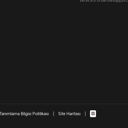
service.tr.orders@suppor
Tanımlama Bilgisi Politikası
Site Haritası