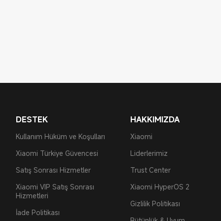
DESTEK
HAKKIMIZDA
Kullanım Hüküm ve Koşulları
Xiaomi
Xiaomi Türkiye Güvencesi
Liderlerimiz
Satış Sonrası Hizmetler
Trust Center
Xiaomi VIP Satış Sonrası
Xiaomi HyperOS 2
Hizmetleri
Gizlilik Politikası
İade Politikası
Bütünlük & Uyum