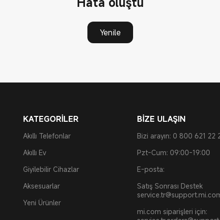
Hata oluştu
Yenile
KATEGORİLER
BİZE ULAŞIN
Akıllı Telefonlar
Bizi arayın: 0 800 621 22 
Akıllı Ev
Pzt-Cum: 09:00-19:00
Giyilebilir Cihazlar
E-posta:
Aksesuarlar
Satış Sonrası Destek
service.tr@support.mi.co
Yeni Ürünler
mi.com siparişleri için: