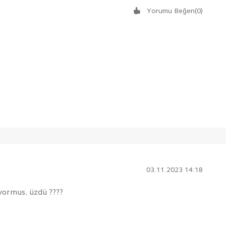
Yorumu Beğen
(
0
)
03.11.2023 14:18
yormus. üzdü ????