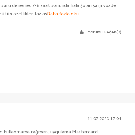
ir sürü deneme, 7-8 saat sonunda hala şu an şarjı yüzde
ütün özellikler fazlas
Daha fazla oku
Yorumu Beğen
(
0
)
11.07.2023 17:04
card kullanmama rağmen, uygulama Mastercard