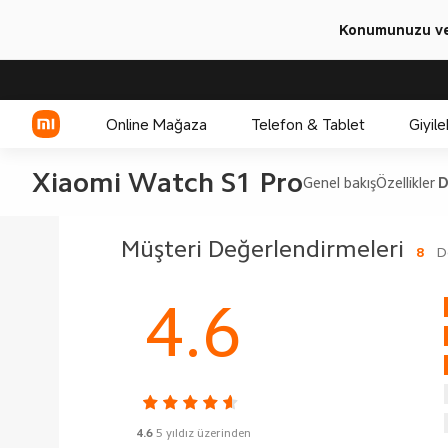
Konumunuzu ve 
Online Mağaza
Telefon & Tablet
Giyile
Xiaomi Watch S1 Pro
Genel bakış
Özellikler
D
Xiaomi Serisi
Müşteri Değerlendirmeleri
8
D
REDMI Serisi
4.6
POCO
4.6
5 yıldız üzerinden