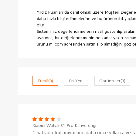
Yıldız Puanları da dahil olmak üzere Müşteri Değerlen
daha fazla bilgi edinmelerine ve bu ürünün ihtiyaçla
olur.
Sistemimiz değerlendirmelerin nasıl gösterilip sırala
uyarınca, bir değerlendirmenin ne kadar yakın zamand
ürünü mi.com adresinden satın alıp almadığını göz 
Tümü
(8)
En Yeni
Görüntüler
(3)
Xiaomi Watch S1 Pro Kahverengi
1 haftadır kullanıyorum. daha önce yıllarca ve f