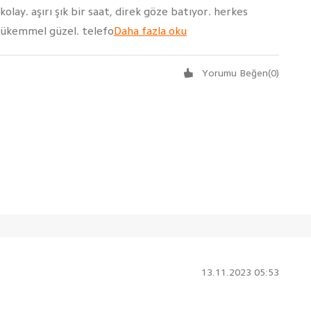
 kolay. aşırı şık bir saat, direk göze batıyor. herkes
 mükemmel güzel. telefo
Daha fazla oku
Yorumu Beğen
(
0
)
13.11.2023 05:53