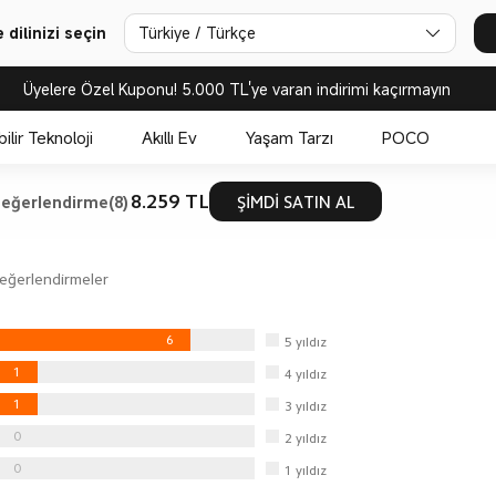
Türkiye / Türkçe
dilinizi seçin
Üyelere Özel Kuponu! 5.000 TL'ye varan indirimi kaçırmayın
bilir Teknoloji
Akıllı Ev
Yaşam Tarzı
POCO
8.259 TL
eğerlendirme(8)
ŞİMDİ SATIN AL
eğerlendirmeler
6
5
yıldız
1
4
yıldız
1
3
yıldız
0
2
yıldız
0
1
yıldız