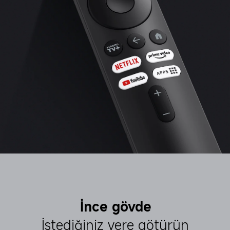
İnce gövde
İstediğiniz yere götürün