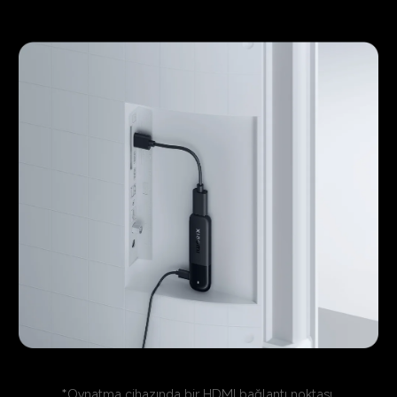
*Oynatma cihazında bir HDMI bağlantı noktası 