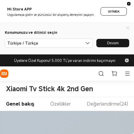
Mi Store APP
GITMEK
Uygulamaya gidin ve pürüzsüz bir alışveriş deneyimi yaşayın.
Konumunuzu ve dilinizi seçin
Türkiye / Türkçe
Devam
Üyelere Özel Kuponu! 5.000 TL'ye varan indirimi kaçırmayın
Xiaomi Tv Stick 4k 2nd Gen
Genel bakış
Özellikler
Değerlendirme(24)