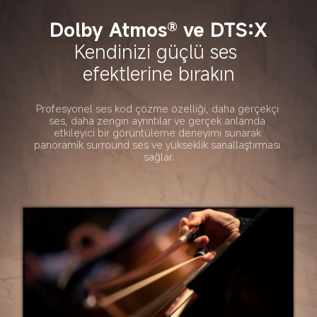
Dolby Atmos® ve DTS:X
Kendinizi güçlü ses 
efektlerine bırakın
Profesyonel ses kod çözme özelliği, daha gerçekçi 
ses, daha zengin ayrıntılar ve gerçek anlamda 
etkileyici bir görüntüleme deneyimi sunarak 
panoramik surround ses ve yükseklik sanallaştırması 
sağlar.