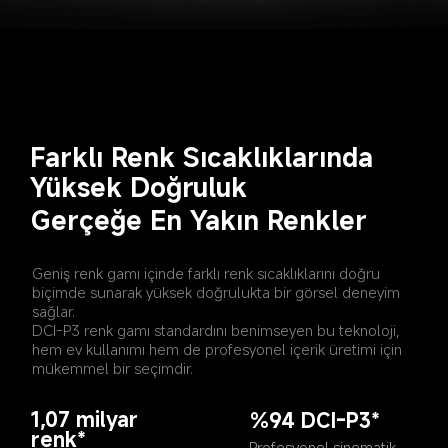
Farklı Renk Sıcaklıklarında 
Yüksek Doğruluk
Gerçeğe En Yakın Renkler
Geniş renk gamı içinde farklı renk sıcaklıklarını doğru 
biçimde sunarak yüksek doğrulukta bir görsel deneyim 
sağlar.

DCI-P3 renk gamı standardını benimseyen bu teknoloji, 
hem ev kullanımı hem de profesyonel içerik üretimi için 
mükemmel bir seçimdir.
1,07 milyar 
%94 DCI-P3*
renk*
Profesyonel sinematik 