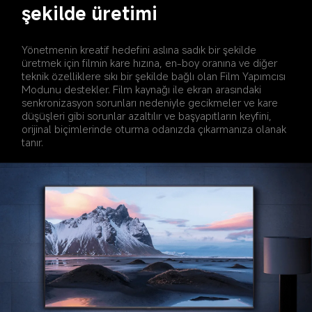
şekilde üretimi
Yönetmenin kreatif hedefini aslına sadık bir şekilde 
üretmek için filmin kare hızına, en-boy oranına ve diğer 
teknik özelliklere sıkı bir şekilde bağlı olan Film Yapımcısı 
Modunu destekler. Film kaynağı ile ekran arasındaki 
senkronizasyon sorunları nedeniyle gecikmeler ve kare 
düşüşleri gibi sorunlar azaltılır ve başyapıtların keyfini, 
orijinal biçimlerinde oturma odanızda çıkarmanıza olanak 
tanır.