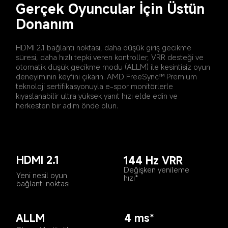
Gerçek Oyuncular İçin Üstün 
Donanım
HDMI 2.1 bağlantı noktası, daha düşük giriş gecikme 
süresi, daha hızlı tepki veren kontroller, VRR desteği ve 
otomatik düşük gecikme modu (ALLM) ile kesintisiz oyun 
deneyiminin keyfini çıkarın. AMD FreeSync™ Premium 
teknoloji sertifikasyonuyla e-spor monitörlerle 
kıyaslanabilir ultra yüksek yanıt hızı elde edin ve 
herkesten bir adım önde olun.
HDMI 2.1
144 Hz VRR
Değişken yenileme 
Yeni nesil oyun 
hızı*
bağlantı noktası
ALLM
4 ms*