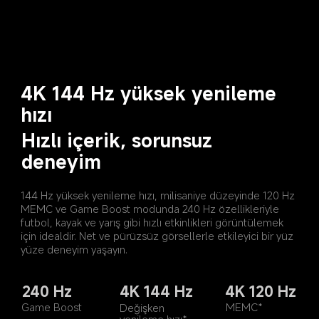
4K 144 Hz yüksek yenileme 
hızı
Hızlı içerik, sorunsuz 
deneyim
144 Hz yüksek yenileme hızı, milisaniye düzeyinde 120 Hz 
MEMC ve Game Boost modunda 240 Hz özellikleriyle 
futbol, kayak ve yarış gibi hızlı etkinlikleri görüntülemek 
için idealdir. Net ve pürüzsüz görsellerle etkileyici bir yüz 
yüze deneyim yaşayın.
240 Hz
4K 144 Hz
4K 120 Hz
Game Boost
MEMC*
Değişken 
yenileme hızı*