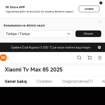
Mi Store APP
GITMEK
Uygulamaya gidin ve pürüzsüz bir alışveriş deneyimi yaşayın.
Konumunuzu ve dilinizi seçin
Türkiye / Türkçe
Devam
Üyelere Özel Kuponu! 5.000 TL'ye varan indirimi kaçırmayın
Xiaomi Tv Max 85 2025
Genel bakış
Özellikler
Değerlendirme(7)
K