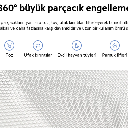
360° büyük parçacık engellem
k parçacıkların yanı sıra toz, tüy, ufak kırıntıları filtreleyerek birincil f
 alkali ve daha fazlasına karşı dayanıklıdır ve uzun bir kullanım ömrü 
Toz
Ufak kırıntılar
Evcil hayvan tüyleri
Pamuk lifleri