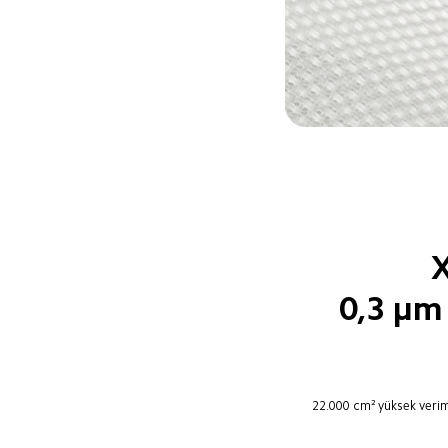
X
0,3 μm 
22.000 cm² yüksek veriml