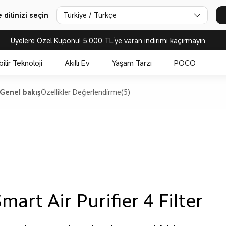
dilinizi seçin
Türkiye / Türkçe
Üyelere Özel Kuponu! 5.000 TL'ye varan indirimi kaçırmayın
bilir Teknoloji
Akıllı Ev
Yaşam Tarzı
POCO
Genel bakış
Özellikler
Değerlendirme(5)
mart Air Purifier 4 Filter