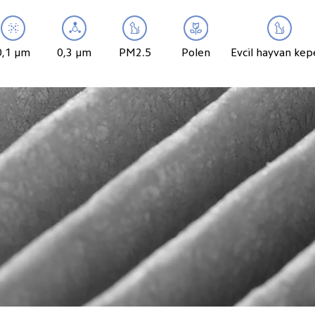
0,1 μm
0,3 μm
PM2.5
Polen
Evcil hayvan kep