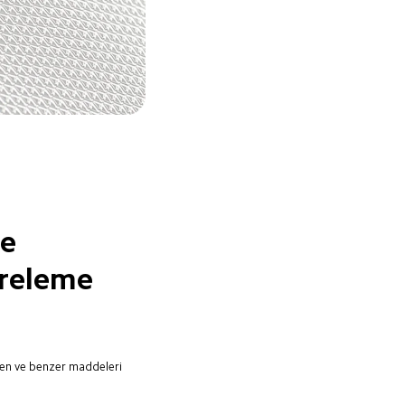
e

treleme 
olen ve benzer maddeleri 