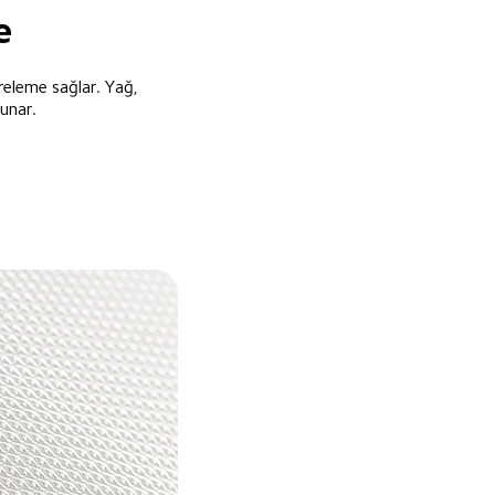
e
iltreleme sağlar. Yağ, 
sunar.