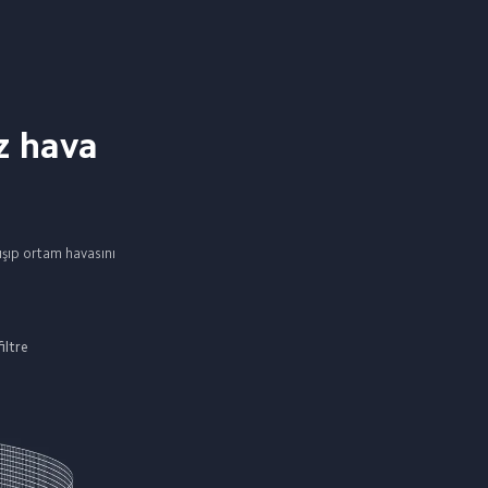
z hava 
alışıp ortam havasını 
filtre