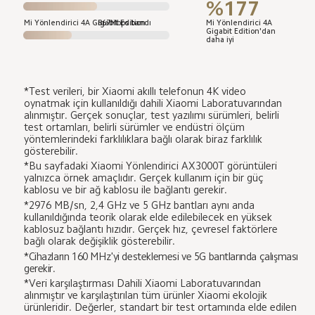
%177
Mi Yönlendirici 4A Gigabit Edition
867Mbps bandı
Mi Yönlendirici 4A 
Gigabit Edition'dan 
daha iyi
*Test verileri, bir Xiaomi akıllı telefonun 4K video 
oynatmak için kullanıldığı dahili Xiaomi Laboratuvarından 
alınmıştır. Gerçek sonuçlar, test yazılımı sürümleri, belirli 
test ortamları, belirli sürümler ve endüstri ölçüm 
yöntemlerindeki farklılıklara bağlı olarak biraz farklılık 
gösterebilir.
*Bu sayfadaki Xiaomi Yönlendirici AX3000T görüntüleri 
yalnızca örnek amaçlıdır. Gerçek kullanım için bir güç 
kablosu ve bir ağ kablosu ile bağlantı gerekir.
*2976 MB/sn, 2,4 GHz ve 5 GHz bantları aynı anda 
kullanıldığında teorik olarak elde edilebilecek en yüksek 
kablosuz bağlantı hızıdır. Gerçek hız, çevresel faktörlere 
bağlı olarak değişiklik gösterebilir.
*Cihazların 160 MHz'yi desteklemesi ve 5G bantlarında çalışması 
gerekir.
*Veri karşılaştırması Dahili Xiaomi Laboratuvarından 
alınmıştır ve karşılaştırılan tüm ürünler Xiaomi ekolojik 
ürünleridir. Değerler, standart bir test ortamında elde edilen 