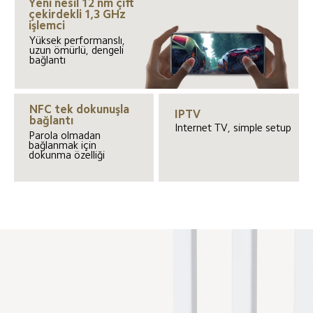
Yeni nesil 12 nm çift 
çekirdekli 1,3 GHz 
işlemci
Yüksek performanslı, 
uzun ömürlü, dengeli 
bağlantı
NFC tek dokunuşla 
IPTV
bağlantı
Internet TV, simple setup
Parola olmadan 
bağlanmak için 
dokunma özelliği