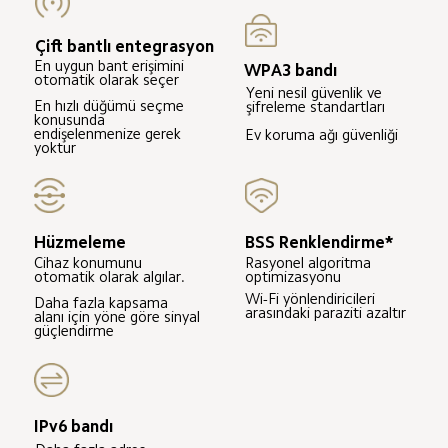
Çift bantlı entegrasyon
En uygun bant erişimini 
WPA3 bandı
otomatik olarak seçer
Yeni nesil güvenlik ve 
En hızlı düğümü seçme 
şifreleme standartları
konusunda 
endişelenmenize gerek 
Ev koruma ağı güvenliği
yoktur
Hüzmeleme
BSS Renklendirme*
Cihaz konumunu 
Rasyonel algoritma 
otomatik olarak algılar.
optimizasyonu
Wi-Fi yönlendiricileri 
Daha fazla kapsama 
arasındaki paraziti azaltır
alanı için yöne göre sinyal 
güçlendirme
IPv6 bandı