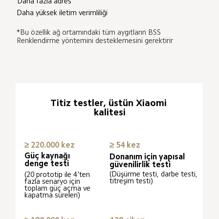
Daha fazla adres
Daha yüksek iletim verimliliği
*Bu özellik ağ ortamındaki tüm aygıtların BSS 
Renklendirme yöntemini desteklemesini gerektirir
Titiz testler, üstün Xiaomi 
kalitesi
≥ 220.000 kez
≥ 54 kez
Güç kaynağı 
Donanım için yapısal 
denge testi
güvenilirlik testi
(Düşürme testi, darbe testi, 
(20 prototip ile 4'ten 
titreşim testi)
fazla senaryo için 
toplam güç açma ve 
kapatma süreleri)