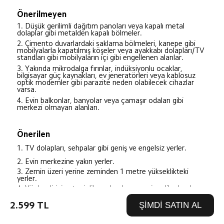
Önerilmeyen
1. Düşük gerilimli dağıtım panoları veya kapalı metal 
dolaplar gibi metalden kapalı bölmeler.
2. Çimento duvarlardaki saklama bölmeleri, kanepe gibi 
mobilyalarla kapatılmış köşeler veya ayakkabı dolapları/TV 
standları gibi mobilyaların içi gibi engellenen alanlar.
3. Yakında mikrodalga fırınlar, indüksiyonlu ocaklar, 
bilgisayar güç kaynakları, ev jeneratörleri veya kablosuz 
optik modemler gibi parazite neden olabilecek cihazlar 
varsa.
4. Evin balkonlar, banyolar veya çamaşır odaları gibi 
merkezi olmayan alanları.
Önerilen
1. TV dolapları, sehpalar gibi geniş ve engelsiz yerler.
2. Evin merkezine yakın yerler.
3. Zemin üzeri yerine zeminden 1 metre yükseklikteki 
yerler.
4. Yönlendirici anteni dikey olarak ve zemine dik olarak 
konumlandırılmalıdır.
2.599 TL
ŞİMDİ SATIN AL
*Yönlendirici evin merkezine yerleştirildiğinde bile tam 