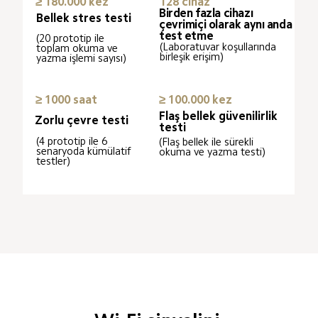
≥ 180.000 kez
128 cihaz
Birden fazla cihazı 
Bellek stres testi
çevrimiçi olarak aynı anda 
test etme
(20 prototip ile 
(Laboratuvar koşullarında 
toplam okuma ve 
birleşik erişim)
yazma işlemi sayısı)
≥ 1000 saat
≥ 100.000 kez
Flaş bellek güvenilirlik 
Zorlu çevre testi
testi
(4 prototip ile 6 
(Flaş bellek ile sürekli 
senaryoda kümülatif 
okuma ve yazma testi)
testler)