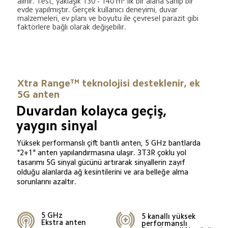
alınır. Test, yaklaşık 130 - 140 m²'lik bir alana sahip bir 
evde yapılmıştır. Gerçek kullanıcı deneyimi, duvar 
malzemeleri, ev planı ve boyutu ile çevresel parazit gibi 
faktörlere bağlı olarak değişebilir.
Xtra Range™ teknolojisi desteklenir, ek 
5G anten
Duvardan kolayca geçiş, 
yaygın sinyal
Yüksek performanslı çift bantlı anten, 5 GHz bantlarda 
"2+1" anten yapılandırmasına ulaşır. 3T3R çoklu yol 
tasarımı 5G sinyal gücünü artırarak sinyallerin zayıf 
olduğu alanlarda ağ kesintilerini ve ara belleğe alma 
sorunlarını azaltır.
5 GHz

5 kanallı yüksek 
Ekstra anten
performanslı
