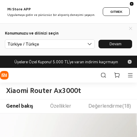
Mi Store APP
GITMEK
Uygulamaya gidin ve pürüzsüz bir alışveriş deneyimi yaşayın.
Konumunuzu ve dilinizi seçin
Türkiye / Türkçe
Devam
Üyelere Özel Kuponu! 5.000 TL'ye varan indirimi kaçırmayın
Xiaomi Router Ax3000t
Genel bakış
Özellikler
Değerlendirme(18)