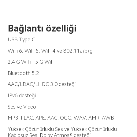
Bağlantı özelliği
USB Type-C
WiFi 6, WiFi 5, WiFi 4 ve 802.11a/b/g
2.4 G WiFi | 5 G WiFi
Bluetooth 5.2
AAC/LDAC/LHDC 3.0 desteği
IPv6 desteği
Ses ve Video
MP3, FLAC, APE, AAC, OGG, WAV, AMR, AWB
Yüksek Çözünürlüklü Ses ve Yüksek Çözünürlüklü 
Kablosuz Ses, Dolby Atmos® desteği