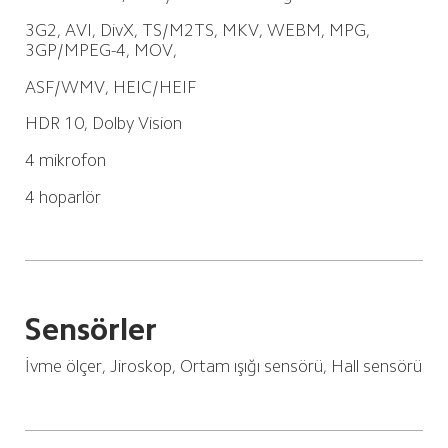
3G2, AVI, DivX, TS/M2TS, MKV, WEBM, MPG, 
3GP/MPEG-4, MOV,
ASF/WMV, HEIC/HEIF
HDR 10, Dolby Vision
4 mikrofon
4 hoparlör
Sensörler
İvme ölçer, Jiroskop, Ortam ışığı sensörü, Hall sensörü