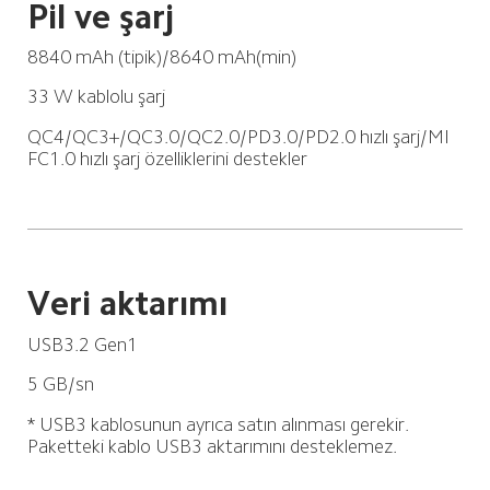
Pil ve şarj
8840 mAh (tipik)/8640 mAh(min)
33 W kablolu şarj
QC4/QC3+/QC3.0/QC2.0/PD3.0/PD2.0 hızlı şarj/MI 
FC1.0 hızlı şarj özelliklerini destekler
Veri aktarımı
USB3.2 Gen1
5 GB/sn
* USB3 kablosunun ayrıca satın alınması gerekir. 
Paketteki kablo USB3 aktarımını desteklemez.