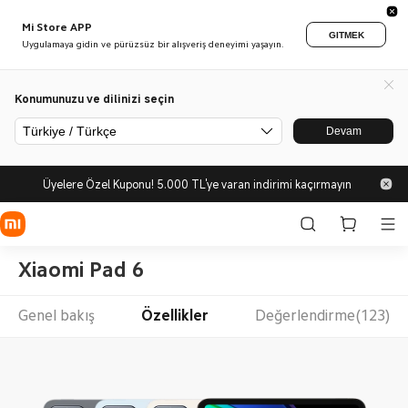
Mi Store APP
GITMEK
Uygulamaya gidin ve pürüzsüz bir alışveriş deneyimi yaşayın.
Konumunuzu ve dilinizi seçin
Türkiye / Türkçe
Devam
Üyelere Özel Kuponu! 5.000 TL'ye varan indirimi kaçırmayın
Xiaomi Pad 6
Genel bakış
Özellikler
Değerlendirme(123)