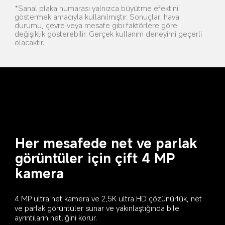
*Sanal plaka numarası yalnızca büyütme efektini 
göstermek amacıyla kullanılmıştır. Sonuçlar; hava 
durumu, çevre veya mesafe gibi faktörlere göre 
değişiklik gösterebilir. Gerçek kullanım deneyimi geçerli 
olacaktır.
Her mesafede net ve parlak 
görüntüler için çift 4 MP 
kamera
4 MP ultra net kamera ve 2,5K ultra HD çözünürlük, net 
ve parlak görüntüler sunar ve yakınlaştığında bile 
ayrıntıların netliğini korur.