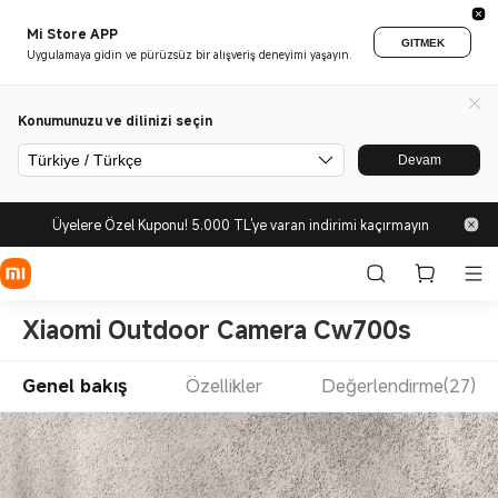
Mi Store APP
GITMEK
Uygulamaya gidin ve pürüzsüz bir alışveriş deneyimi yaşayın.
Konumunuzu ve dilinizi seçin
Türkiye / Türkçe
Devam
Üyelere Özel Kuponu! 5.000 TL'ye varan indirimi kaçırmayın
Xiaomi Outdoor Camera Cw700s
Genel bakış
Özellikler
Değerlendirme(27)