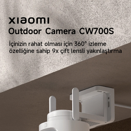
İçinizin rahat olması için 360° izleme 
özelliğine sahip 9x çift lensli yakınlaştırma