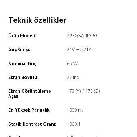
Teknik özellikler
Ürün Modeli:
P27QBA-RGPGL
Güç Girişi:
24V = 2,71A
Nominal Güç:
65 W
Ekran Boyutu:
27 inç
Ekran Görüntüleme 
178 (Y) / 178 (D)
Açısı:
En Yüksek Parlaklık:
1000 nit
Statik Kontrast Oranı:
1000:1