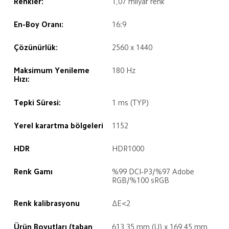
Renkler:
1,07 milyar renk
En-Boy Oranı:
16:9
Çözünürlük:
2560 x 1440
Maksimum Yenileme 
180 Hz
Hızı:
Tepki Süresi:
1 ms (TYP)
Yerel karartma bölgeleri
1152
HDR
HDR1000
Renk Gamı 
%99 DCI-P3/%97 Adobe 
RGB/%100 sRGB
Renk kalibrasyonu
ΔE<2
Ürün Boyutları (taban 
613,35 mm (U) x 169,45 mm 