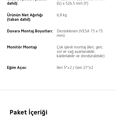
dahil):
(G) x 526,5 mm (Y)
Ürünün Net Ağırlığı 
6,8 kg
(taban dahil):
Duvara Montaj Boyutları:
Desteklenen (VESA 75 x 75 
mm)
Monitör Montajı
Çok işlevli montaj (ileri, geri, 
sol ve sağ ayarlanabilir, 
kaldırılabilir ve döndürülebilir)
Eğim Açısı:
İleri 5°+2 / Geri 21°±2
Paket İçeriği