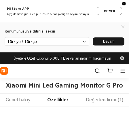
Mi Store APP
GITMEK
Uygulamaya gidin ve pürüzsüz bir alışveriş deneyimi yaşayın.
Konumunuzu ve dilinizi seçin
Türkiye / Türkçe
Devam
Üyelere Özel Kuponu! 5.000 TL'ye varan indirimi kaçırmayın
Xiaomi Mini Led Gaming Monitor G Pro 2
Genel bakış
Özellikler
Değerlendirme(1)