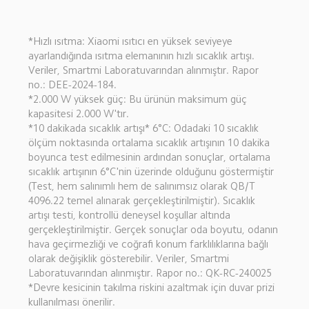
*Hızlı ısıtma: Xiaomi ısıtıcı en yüksek seviyeye 
ayarlandığında ısıtma elemanının hızlı sıcaklık artışı. 
Veriler, Smartmi Laboratuvarından alınmıştır. Rapor 
no.: DEE-2024-184.
*2.000 W yüksek güç: Bu ürünün maksimum güç 
kapasitesi 2.000 W'tır.
*10 dakikada sıcaklık artışı* 6°C: Odadaki 10 sıcaklık 
ölçüm noktasında ortalama sıcaklık artışının 10 dakika 
boyunca test edilmesinin ardından sonuçlar, ortalama 
sıcaklık artışının 6°C'nin üzerinde olduğunu göstermiştir 
(Test, hem salınımlı hem de salınımsız olarak QB/T 
4096.22 temel alınarak gerçekleştirilmiştir). Sıcaklık 
artışı testi, kontrollü deneysel koşullar altında 
gerçekleştirilmiştir. Gerçek sonuçlar oda boyutu, odanın 
hava geçirmezliği ve coğrafi konum farklılıklarına bağlı 
olarak değişiklik gösterebilir. Veriler, Smartmi 
Laboratuvarından alınmıştır. Rapor no.: QK-RC-240025
*Devre kesicinin takılma riskini azaltmak için duvar prizi 
kullanılması önerilir.