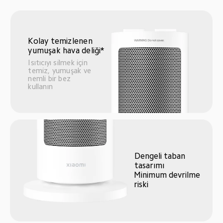
Kolay temizlenen 
yumuşak hava deliği*
Isıtıcıyı silmek için 
temiz, yumuşak ve 
nemli bir bez 
kullanın
Dengeli taban 
tasarımı
Minimum devrilme 
riski