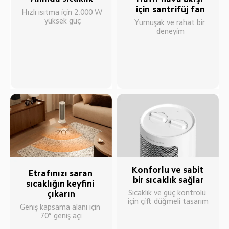
için santrifüj fan
Hızlı ısıtma için 2.000 W 
yüksek güç
Yumuşak ve rahat bir 
deneyim
Konforlu ve sabit 
Etrafınızı saran 
bir sıcaklık sağlar
sıcaklığın keyfini 
Sıcaklık ve güç kontrolü 
çıkarın
için çift düğmeli tasarım
Geniş kapsama alanı için 
70° geniş açı