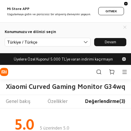
Mi Store APP
GITMEK
Uygulamaya gidin ve pürüzsüz bir alışveriş deneyimi yaşayın.
Konumunuzu ve dilinizi seçin
Türkiye / Türkçe
Devam
Üyelere Özel Kuponu! 5.000 TL'ye varan indirimi kaçırmayın
Xiaomi Curved Gaming Monitor G34wqi
Genel bakış
Özellikler
Değerlendirme(3)
5.0
5 üzerinden 5.0