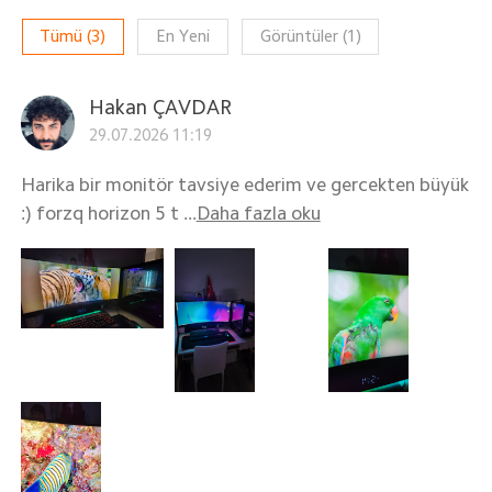
Tümü
(
3
)
En Yeni
Görüntüler
(
1
)
Hakan ÇAVDAR
29.07.2026 11:19
Harika bir monitör tavsiye ederim ve gercekten büyük
:) forzq horizon 5 t ...
Daha fazla oku