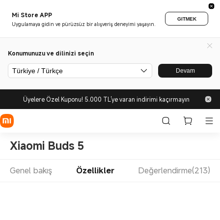
Mi Store APP
GITMEK
Uygulamaya gidin ve pürüzsüz bir alışveriş deneyimi yaşayın.
Konumunuzu ve dilinizi seçin
Türkiye / Türkçe
Devam
Üyelere Özel Kuponu! 5.000 TL'ye varan indirimi kaçırmayın
Xiaomi Buds 5
Genel bakış
Özellikler
Değerlendirme(213)