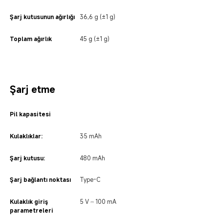
Şarj kutusunun ağırlığı
36,6 g (±1 g)
Toplam ağırlık
45 g (±1 g)
Şarj etme
Pil kapasitesi
Kulaklıklar:
35 mAh
Şarj kutusu:
480 mAh
Şarj bağlantı noktası
Type-C
Kulaklık giriş 
5 V ⎓ 100 mA
parametreleri