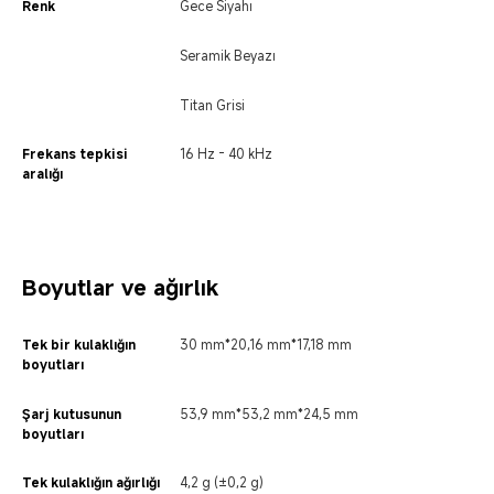
Renk
Gece Siyahı
Seramik Beyazı
Titan Grisi
Frekans tepkisi 
16 Hz - 40 kHz
aralığı
Boyutlar ve ağırlık
Tek bir kulaklığın 
30 mm*20,16 mm*17,18 mm
boyutları
Şarj kutusunun 
53,9 mm*53,2 mm*24,5 mm
boyutları
Tek kulaklığın ağırlığı
4,2 g (±0,2 g)