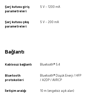
Şarj kutusu giriş 
5 V ⎓ 1200 mA
parametreleri
Şarj kutusu çıkış 
5 V ⎓ 200 mA
parametreleri
Bağlantı
Kablosuz bağlantı
Bluetooth® 5.4
Bluetooth 
Bluetooth® Düşük Enerji / HFP 
protokolleri
/ A2DP / AVRCP
İletişim aralığı
10 m (engelsiz açık alan)