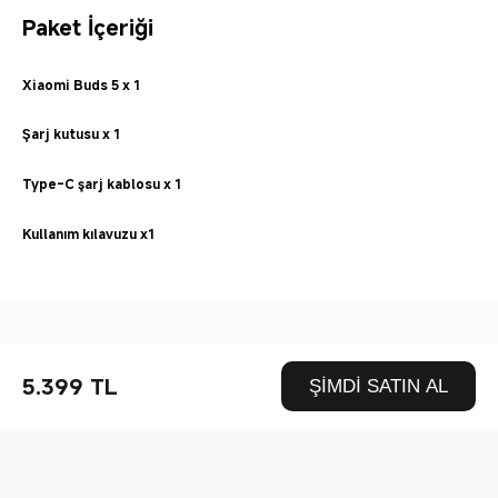
Paket İçeriği
Xiaomi Buds 5 x 1
Şarj kutusu x 1
Type-C şarj kablosu x 1
Kullanım kılavuzu x1
Drag down to fresh
5.399 TL
ŞİMDİ SATIN AL