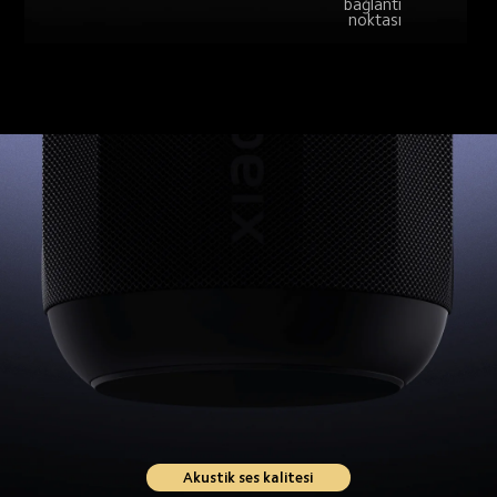
bağlantı 
noktası
Akustik ses kalitesi