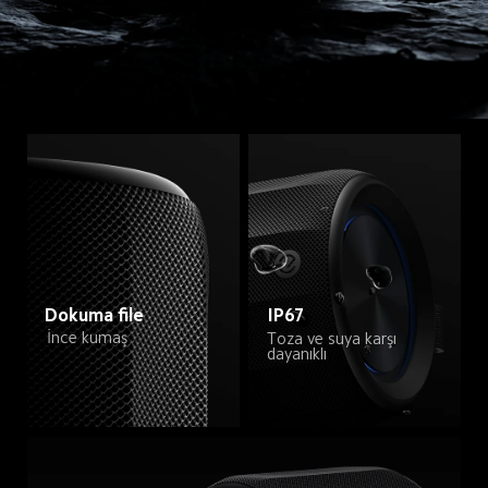
Dokuma file
IP67
İnce kumaş
Toza ve suya karşı 
dayanıklı