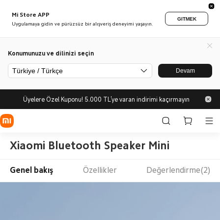
Mi Store APP
GITMEK
Uygulamaya gidin ve pürüzsüz bir alışveriş deneyimi yaşayın.
Konumunuzu ve dilinizi seçin
Türkiye / Türkçe
Devam
Üyelere Özel Kuponu! 5.000 TL'ye varan indirimi kaçırmayın
Xiaomi Bluetooth Speaker Mini
Genel bakış
Özellikler
Değerlendirme(2)