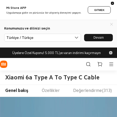
Mi Store APP
GITMEK
Uygulamaya gidin ve pürüzsüz bir alışveriş deneyimi yaşayın.
Konumunuzu ve dilinizi seçin
Türkiye / Türkçe
Devam
Üyelere Özel Kuponu! 5.000 TL'ye varan indirimi kaçırmayın
Xiaomi 6a Type A To Type C Cable
Genel bakış
Özellikler
Değerlendirme(313)