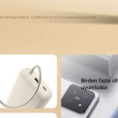
Ah (Entegre Kablo), 12000 mAh (5 V/ 3 A) nominal kapasiteye 
Birden fazla ci
uyumludur