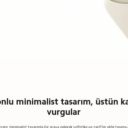
onlu minimalist tasarım, üstün ka
vurgular
eni, minimalist tasarımla bir araya gelerek sofistike ve zarif bir elde taşıma