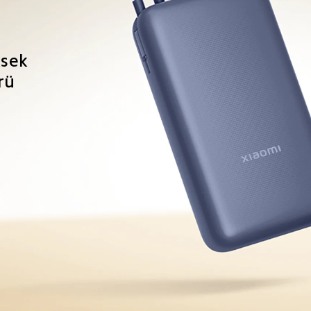
ksek 
rü