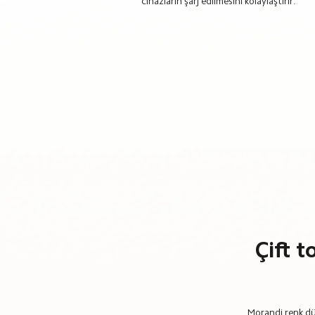
cihazların şarj edilmesini kolaylaştırır.
Çift t
Morandi renk düz