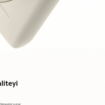
liteyi 
 deneyimi sunar. 