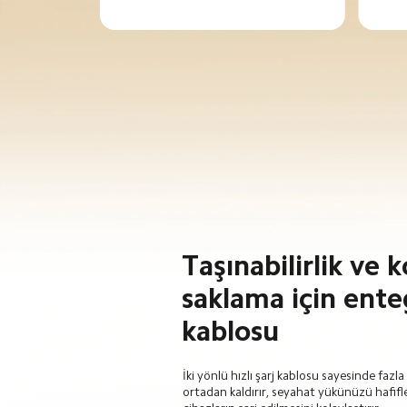
Taşınabilirlik ve k
saklama için ente
kablosu
İki yönlü hızlı şarj kablosu sayesinde fazla 
ortadan kaldırır, seyahat yükünüzü hafifle