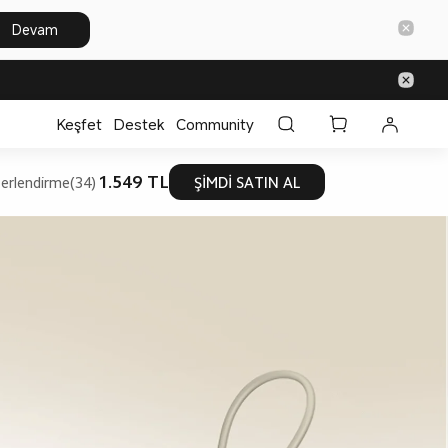
Devam
Keşfet
Destek
Community
1.549 TL
erlendirme(34)
ŞİMDİ SATIN AL