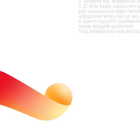
2. Yenileme hızı, desteklenen u
3. 27 W'ye kadar kablolu ters şa
pilin durumuna ve diğer faktörler
4. Xiaomi HyperOS özelliklerini
olarak değişiklik gösterebilir.
*Güç adaptörünün kutuda bulunu