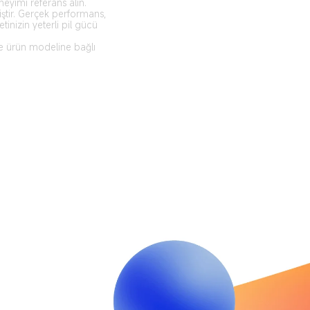
neyimi referans alın.
iştir. Gerçek performans, 
tinizin yeterli pil gücü 
ve ürün modeline bağlı 