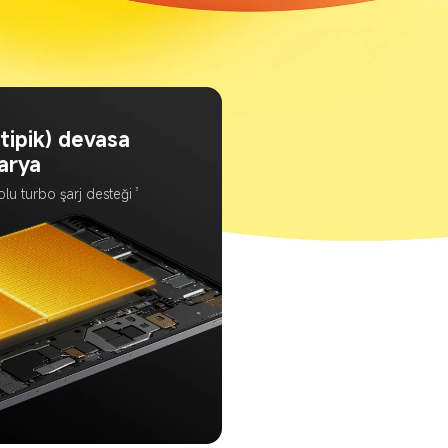
tipik) devasa 
arya
3
lu turbo şarj desteği