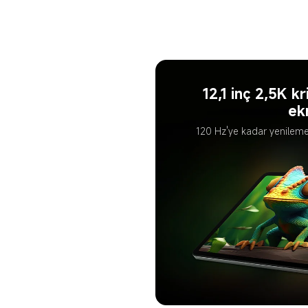
12,1 inç 2,5K kr
ek
120 Hz'ye kadar yenileme 