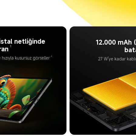
istal netliğinde 
12.000 mAh (
1
ran
bat
2
hızıyla kusursuz görseller
27 W'ye kadar kablo