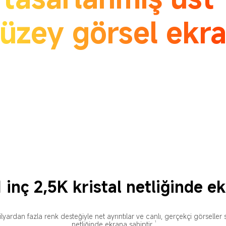
üzey görsel ekr
ardan fazla renk desteğiyle net ayrıntılar ve canlı, gerçekçi görseller s
1
netliğinde ekrana sahiptir.