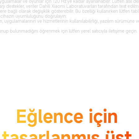
ygulamalar ve oyunlar için 120 Hz'ye kadar ayarlanabilir. Lütfen asıl de
rjı destekler, veriler Dahili Xiaomi Laboratuvarları tarafından test edilm
e bağlı olarak değişiklik gösterebilir. Bu özelliği kullanırken lütfen table
n, uygulamalarının ve hizmetlerinin kullanılabilirliği, yazılım sürümüne 
p bulunmadığını öğrenmek için lütfen yerel satıcıyla iletişime geçin.
Eğlence için 
tasarlanmış üst 