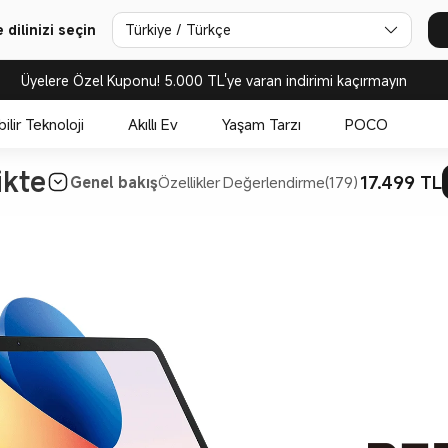
dilinizi seçin
Türkiye / Türkçe
Üyelere Özel Kuponu! 5.000 TL'ye varan indirimi kaçırmayın
bilir Teknoloji
Akıllı Ev
Yaşam Tarzı
POCO
17.499 TL
Genel bakış
Özellikler
Değerlendirme(179)