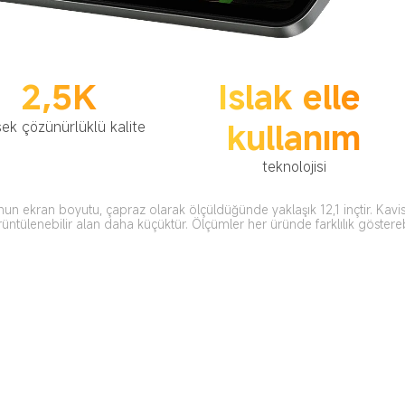
2,5K
Islak elle 
kullanım
ek çözünürlüklü kalite
teknolojisi
un ekran boyutu, çapraz olarak ölçüldüğünde yaklaşık 12,1 inçtir. Kavis