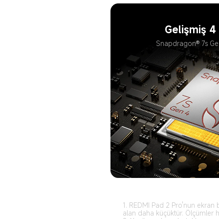
Gelişmiş 4
Snapdragon® 7s Gen
1. REDMI Pad 2 Pro'nun ekran bo