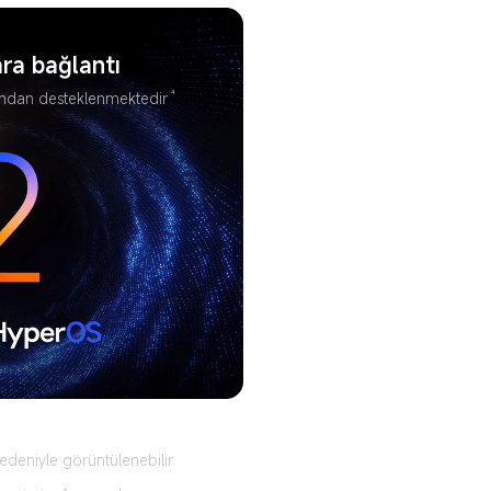
ra bağlantı
4
ından desteklenmektedir
edeniyle görüntülenebilir 