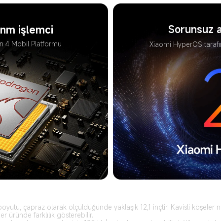
Sorunsuz a
 nm işlemci
 4 Mobil Platformu
Xiaomi HyperOS taraf
yutu, çapraz olarak ölçüldüğünde yaklaşık 12,1 inçtir. Kavisli köşeler n