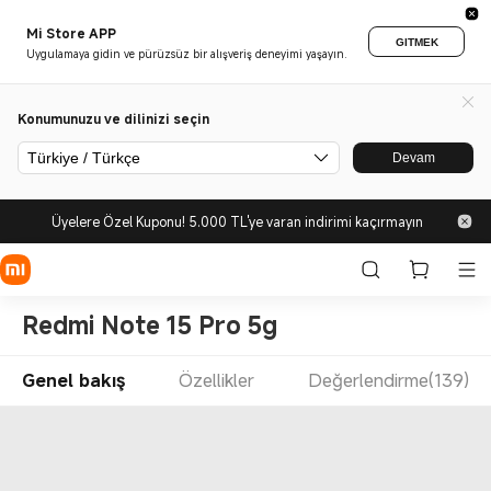
Mi Store APP
GITMEK
Uygulamaya gidin ve pürüzsüz bir alışveriş deneyimi yaşayın.
Konumunuzu ve dilinizi seçin
Türkiye / Türkçe
Devam
Üyelere Özel Kuponu! 5.000 TL'ye varan indirimi kaçırmayın
Redmi Note 15 Pro 5g
Genel bakış
Özellikler
Değerlendirme(139)