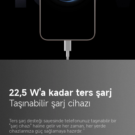
22,5 W'a kadar ters şarj
Taşınabilir şarj cihazı
Ters şarj desteği sayesinde telefonunuz taşınabilir bir 
"şarj cihazı" haline gelir ve her zaman, her yerde 
cihazlarınıza güç sağlamaya hazırdır.
5