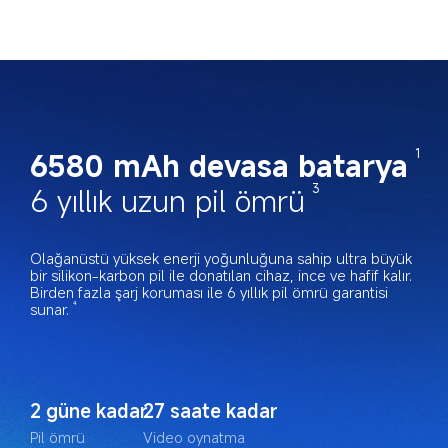
6580 mAh devasa batarya
1
6 yıllık uzun pil ömrü
3
Olağanüstü yüksek enerji yoğunluğuna sahip ultra büyük 
bir silikon-karbon pil ile donatılan cihaz, ince ve hafif kalır. 
Birden fazla şarj koruması ile 6 yıllık pil ömrü garantisi 
sunar.
4
2 güne kadar
27 saate kadar
Pil ömrü
Video oynatma