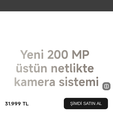
Yeni 200 MP 
üstün netlikte 
kamera sistemi
Yakın ya da uzak her ayrıntıyı yakalar
31.999 TL
ŞİMDİ SATIN AL
REDMI Note 15 Pro 5G, benzeri görülmemiş görüntü 
detayları için yepyeni 1/1,4 inçlik büyük sensörle 