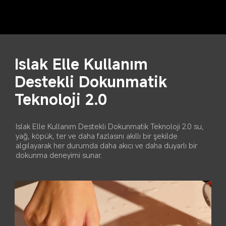
Tek dokunuşla 
hoparlördeki suyu ve 
tozu giderme
Yüksek frekanslı titreşim, hoparlör ve bağlantı 
noktalarındaki kalan suyu dışarı atarak orijinal ses 
kalitesini geri kazanmayı sağlar.