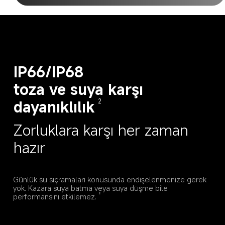
IP66/IP68

toza ve suya karşı 
dayanıklılık
2
Zorluklara karşı her zaman 
hazır
Günlük su sıçramaları konusunda endişelenmenize gerek 
yok. Kazara suya batma veya suya düşme bile 
performansını etkilemez.
8