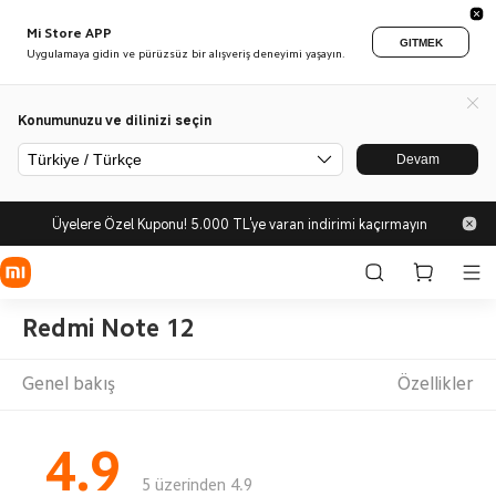
Mi Store APP
GITMEK
Uygulamaya gidin ve pürüzsüz bir alışveriş deneyimi yaşayın.
Konumunuzu ve dilinizi seçin
Türkiye / Türkçe
Devam
Üyelere Özel Kuponu! 5.000 TL'ye varan indirimi kaçırmayın
Redmi Note 12
Genel bakış
Özellikler
4.9
5 üzerinden 4.9