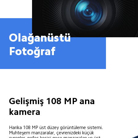
Olağanüstü 
Fotoğraf
Gelişmiş 108 MP ana 
kamera
Harika 108 MP üst düzey görüntüleme sistemi.

Muhteşem manzaralar, çevrenizdeki küçük 
evrenler, nefes kesici gece manzaraları ve üst 