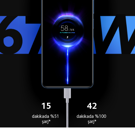
15
42
dakikada %51 
dakikada %100 
şarj*
şarj*