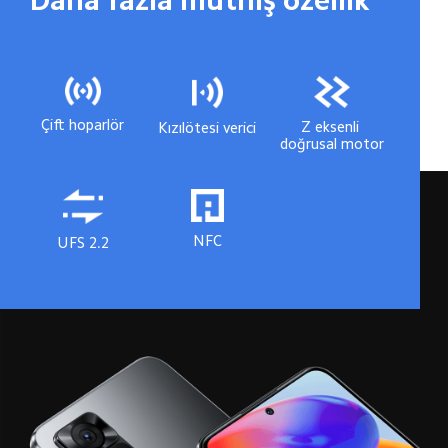
Çift hoparlör
Z eksenli 
Kızılötesi verici
doğrusal motor
NFC
UFS 2.2