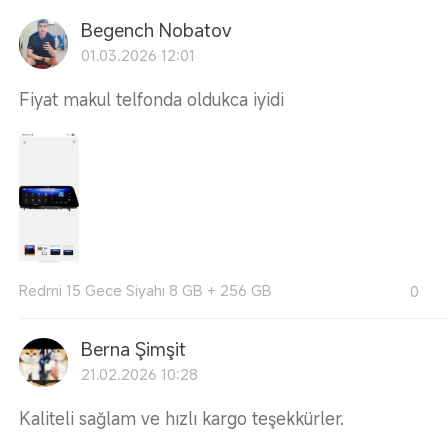
Begench Nobatov
01.03.2026 12:01
Fiyat makul telfonda oldukca iyidi
Redmi 15 Gece Siyahı 8 GB + 256 GB
0
Berna Şimşit
21.02.2026 10:28
Kaliteli sağlam ve hızlı kargo teşekkürler.