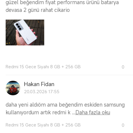
güzel beğendim fiyat performans ürünü batarya
devasa 2 günü rahat cikario
Redmi 15 Gece Siyahı 8 GB + 256 GB
0
Hakan Fidan
20.03.2026 17:55
daha yeni aldıöm ama beğendim eskiden samsung
kullanıyordum artık redmi k ...
Daha fazla oku
Redmi 15 Gece Siyahı 8 GB + 256 GB
0