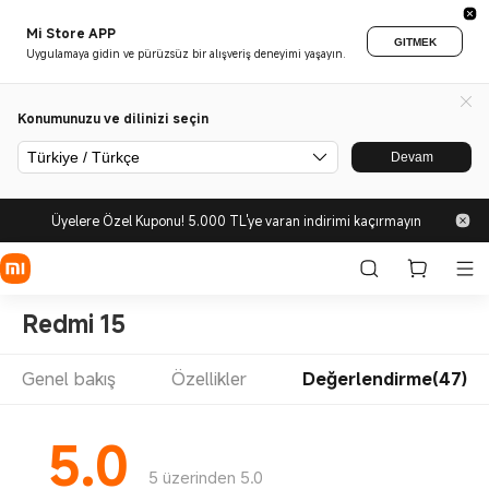
Mi Store APP
GITMEK
Uygulamaya gidin ve pürüzsüz bir alışveriş deneyimi yaşayın.
Konumunuzu ve dilinizi seçin
Türkiye / Türkçe
Devam
Üyelere Özel Kuponu! 5.000 TL'ye varan indirimi kaçırmayın
Redmi 15
Genel bakış
Özellikler
Değerlendirme(47)
5.0
5 üzerinden 5.0