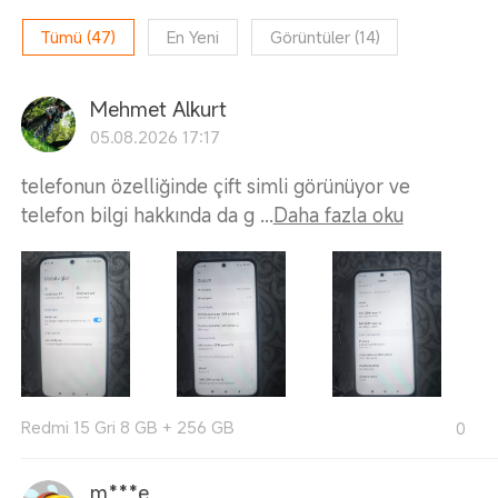
Tümü
(
47
)
En Yeni
Görüntüler
(
14
)
Mehmet Alkurt
05.08.2026 17:17
telefonun özelliğinde çift simli görünüyor ve
telefon bilgi hakkında da g ...
Daha fazla oku
Redmi 15 Gri 8 GB + 256 GB
0
m***e