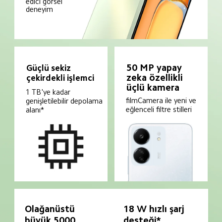
edici görsel 
deneyim
50 MP yapay 
Güçlü sekiz 
zeka özellikli 
çekirdekli işlemci
üçlü kamera
1 TB'ye kadar 
filmCamera ile yeni ve 
genişletilebilir depolama 
eğlenceli filtre stilleri
alanı*
Olağanüstü 
18 W hızlı şarj 
büyük 5000 
desteği*