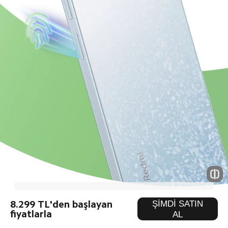
ŞİMDİ SATIN
8.299 TL'den başlayan
fiyatlarla
AL
3,5 mm kulaklık jakı
MIUI 14*