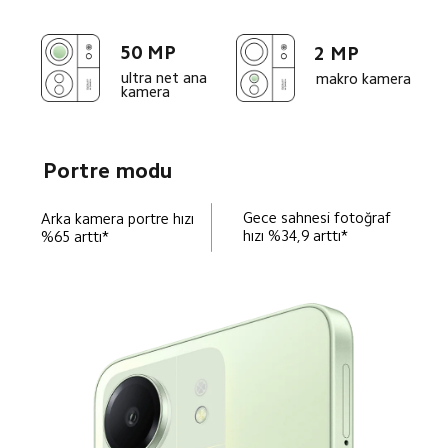
50 MP
2 MP
ultra net ana 
makro kamera
kamera
Portre modu
Gece sahnesi fotoğraf 
Arka kamera portre hızı 
hızı %34,9 arttı*
%65 arttı*