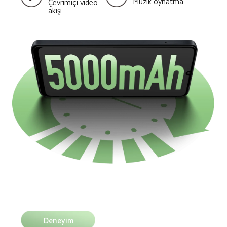
Müzik oynatma
Çevrimiçi video 
akışı
Deneyim