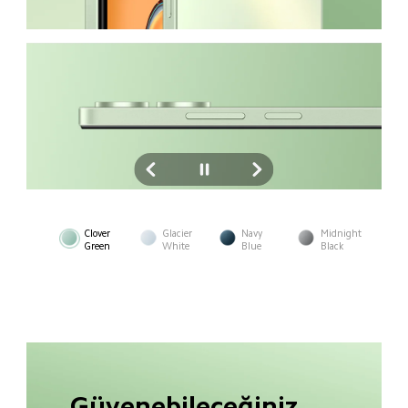
Clover 
Glacier 
Navy 
Midnight 
Green
White
Blue
Black
Güvenebileceğiniz 