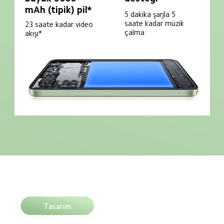
mAh (tipik) pil*
5 dakika şarjla 5 
saate kadar müzik 
23 saate kadar video 
çalma
akışı*
Tasarım