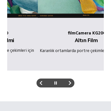
filmCamera KG200
Altın Film
in 
Ay
Karanlık ortamlarda portre çekimleri için uygundur