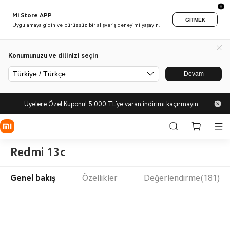
Mi Store APP
GITMEK
Uygulamaya gidin ve pürüzsüz bir alışveriş deneyimi yaşayın.
Konumunuzu ve dilinizi seçin
Türkiye / Türkçe
Devam
Üyelere Özel Kuponu! 5.000 TL'ye varan indirimi kaçırmayın
Redmi 13c
Genel bakış
Özellikler
Değerlendirme(181)