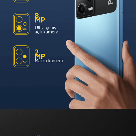
8 
MP
Ultra geniş 
açılı kamera
2 
MP
Makro kamera