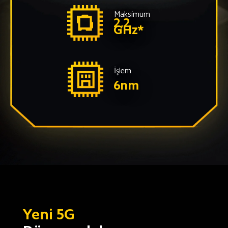
Maksimum
2,2 
GHz*
İşlem
6nm
Yeni 5G