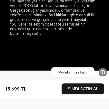
*Bu sayfada yer alan, şarj ve pil ömrüyle ilgili tüm 
veriler POCO laboratuvarlarından edinilmiştir. 
Gerçek sonuçlar yazılımdaki, ortamdaki ve 
telefon sürümündeki farklılıklara göre değişiklik 
gösterebilir ve gerçek ürünü yansıtmayabilir.
*5G, yerel telekom operatörü servislerinin 
desteğini gerektirir ve her bölgede 
kullanılamayabilir.
Drag down to fresh
15.699 TL
ŞİMDİ SATIN AL