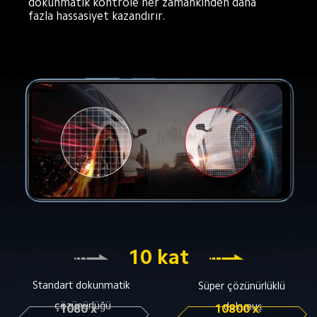
dokunmatik kontrole her zamankinden daha 
fazla hassasiyet kazandırır.
10 kat
Standart dokunmatik 
Süper çözünürlüklü 
çözünürlüğü
dokunuş
1080 x 
10800 x 