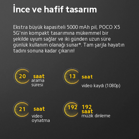
İnce ve hafif tasarım
Ekstra büyük kapasiteli 5000 mAh pil, POCO X5 
5G'nin kompakt tasarımına mükemmel bir 
şekilde uyum sağlar ve iki günden uzun süre 
günlük kullanım olanağı sunar*. Tam şarjla hayatın 
tadını sonuna kadar çıkarın!
saat
20
13
saat
arama 
süresi
video kaydı (1080p)
192 
192
saat
21
saat
müzik dinleme
video 
oynatma