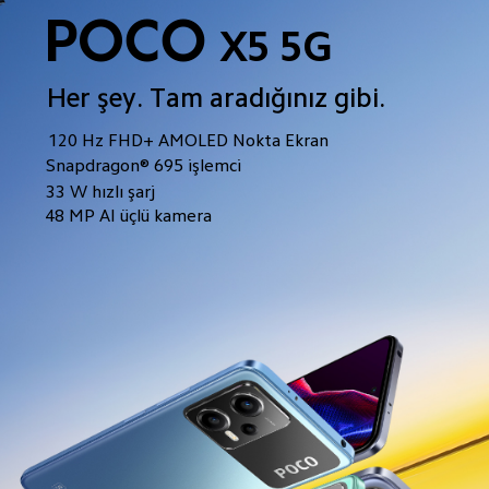
POCO
X5 5G
Her şey. Tam aradığınız gibi.
120 Hz FHD+ AMOLED Nokta Ekran
Snapdragon® 695 işlemci
33 W hızlı şarj
48 MP AI üçlü kamera