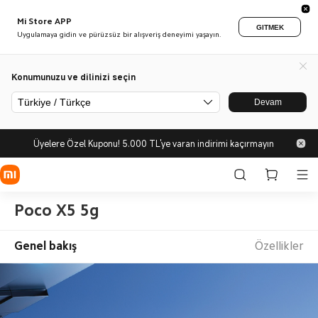
Mi Store APP
GITMEK
Uygulamaya gidin ve pürüzsüz bir alışveriş deneyimi yaşayın.
Konumunuzu ve dilinizi seçin
Türkiye / Türkçe
Devam
Üyelere Özel Kuponu! 5.000 TL'ye varan indirimi kaçırmayın
Poco X5 5g
Genel bakış
Özellikler