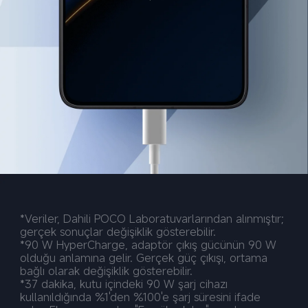
*Veriler, Dahili POCO Laboratuvarlarından alınmıştır; 
gerçek sonuçlar değişiklik gösterebilir.
*90 W HyperCharge, adaptör çıkış gücünün 90 W 
olduğu anlamına gelir. Gerçek güç çıkışı, ortama 
bağlı olarak değişiklik gösterebilir.
*37 dakika, kutu içindeki 90 W şarj cihazı 
kullanıldığında %1'den %100'e şarj süresini ifade 