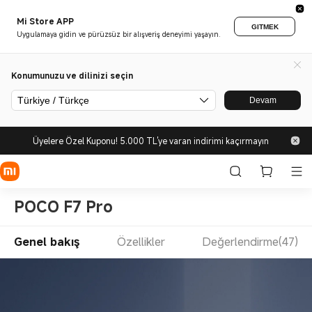
Mi Store APP
GITMEK
Uygulamaya gidin ve pürüzsüz bir alışveriş deneyimi yaşayın.
Konumunuzu ve dilinizi seçin
Türkiye / Türkçe
Devam
Üyelere Özel Kuponu! 5.000 TL'ye varan indirimi kaçırmayın
POCO F7 Pro
Genel bakış
Özellikler
Değerlendirme(47)