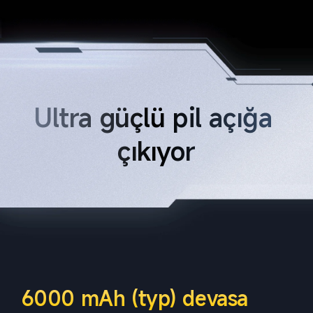
Ultra güçlü pil açığa 
çıkıyor
6000 mAh (typ) devasa 