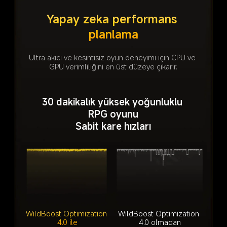
Süper çözünürlük işleme
Yapay zeka performans 
planlama
Doğal görüntü kalitesinin ötesinde üstün görsel 
kalite sunan, tarafımızca geliştirilmiş görüntü 
Ultra akıcı ve kesintisiz oyun deneyimi için CPU ve 
algoritmasından güç alan POCO F7 Pro'nuzda 
GPU verimliliğini en üst düzeye çıkarır.
etkileyici 2K süper çözünürlüğü deneyimleyin.
30 dakikalık yüksek yoğunluklu 
RPG oyunu
Sabit kare hızları
WildBoost Optimization 
WildBoost Optimization 
4.0 ile
4.0 olmadan