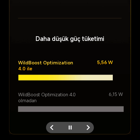
2K Süper çözünürlük
Daha düşük güç tüketimi
5,56 W
WildBoost Optimization 
4.0 ile
6,15 W
WildBoost Optimization 4.0 
olmadan
Orijinal çözünürlük