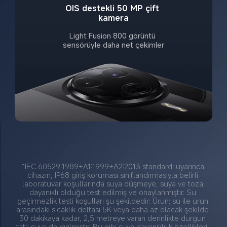
OIS destekli 50 MP çift 
kamera
Light Fusion 800 görüntü 
sensörüyle daha net çekimler
*IEC 60529:1989+A1:1999+A2:2013 standardı uyarınca 
cihazın, IP68 giriş koruması sınıflandırmasıyla belirli 
laboratuvar koşullarında suya düşmeye, suya ve toza 
dayanıklı olduğu test edilmiş ve onaylanmıştır. Su 
geçirmezlik testi koşulları şu şekildedir: Ürün; su ile ürün 
arasındaki sıcaklık deltası 5K veya daha az olacak şekilde 
30 dakikaya kadar, 2,5 metreye varan derinlikte durgun 
tatlı suya daldırılmıştır. Bu gibi suya dayanıklılık özellikleri, 