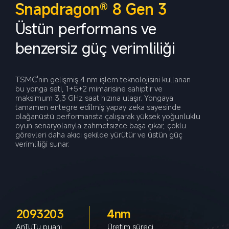
Snapdragon® 8 Gen 3
Üstün performans ve 
benzersiz güç verimliliği
TSMC'nin gelişmiş 4 nm işlem teknolojisini kullanan 
bu yonga seti, 1+5+2 mimarisine sahiptir ve 
maksimum 3,3 GHz saat hızına ulaşır. Yongaya 
tamamen entegre edilmiş yapay zeka sayesinde 
olağanüstü performansta çalışarak yüksek yoğunluklu 
oyun senaryolarıyla zahmetsizce başa çıkar, çoklu 
görevleri daha akıcı şekilde yürütür ve üstün güç 
verimliliği sunar.
2093203
4nm
AnTuTu puanı
Üretim süreci