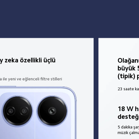
zeka özellikli üçlü 
Olağan
büyük 
(tipik) 
ile yeni ve eğlenceli filtre stilleri
23 saate ka
18 W hız
desteğ
5 dakika şar
müzik çalm