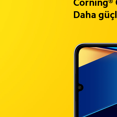
Corning® 
Daha güç