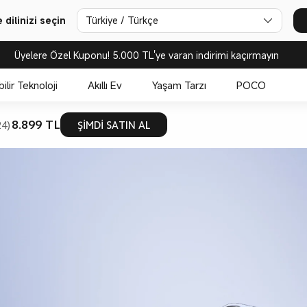
dilinizi seçin
Türkiye / Türkçe
Üyelere Özel Kuponu! 5.000 TL'ye varan indirimi kaçırmayın
bilir Teknoloji
Akıllı Ev
Yaşam Tarzı
POCO
8.899 TL
4)
ŞİMDİ SATIN AL