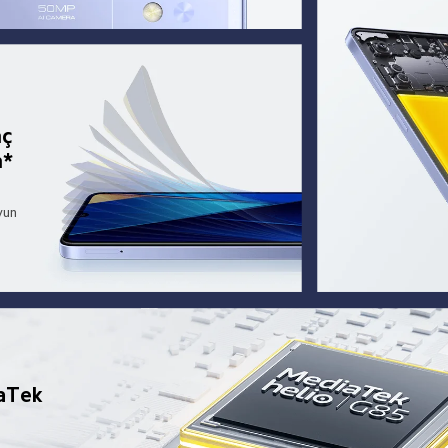
ç 
n*
yun
aTek 