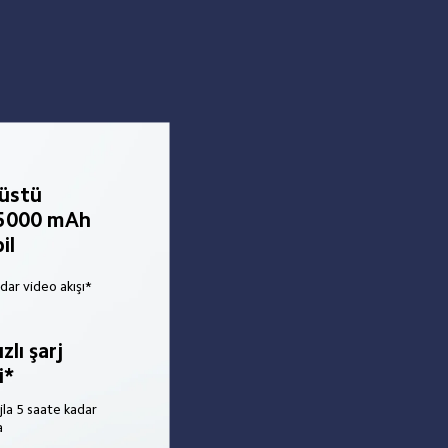
üstü 
5000 mAh 
pil
dar video akışı*
lı şarj 
i*
jla 5 saate kadar 
a