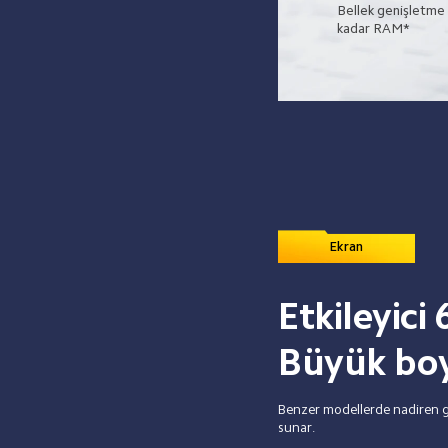
Bellek genişletme 
kadar RAM*
Ekran
Etkileyici
Büyük boyu
Benzer modellerde nadiren gö
sunar. 