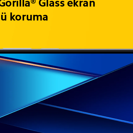
Gorilla® Glass ekran
lü koruma