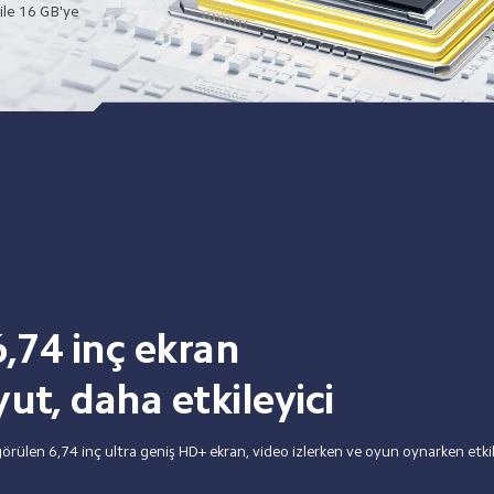
ile 16 GB'ye 
 6,74 inç ekran
t, daha etkileyici
rülen 6,74 inç ultra geniş HD+ ekran, video izlerken ve oyun oynarken etkil