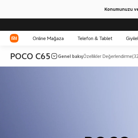
Konumunuzu ve 
Online Mağaza
Telefon & Tablet
Giyile
POCO C65
Genel bakış
Özellikler
Değerlendirme(32
Xiaomi Serisi
REDMI Serisi
POCO