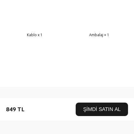
Kablo x 1
Ambalaj × 1
Drag down to fresh
849 TL
ŞİMDİ SATIN AL