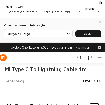
Mi Store APP
GITMEK
Uygulamaya gidin ve pürüzsüz bir alışveriş deneyimi yaşayın.
Konumunuzu ve dilinizi seçin
Türkiye / Türkçe
Devam
Üyelere Özel Kuponu! 5.000 TL'ye varan indirimi kaçırmayın
Mi Type C To Lightning Cable 1m
Genel bakış
Özellikler