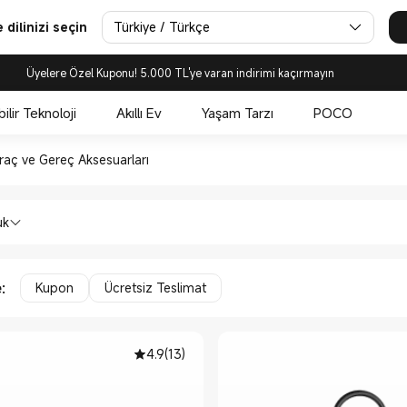
Türkiye / Türkçe
dilinizi seçin
Üyelere Özel Kuponu! 5.000 TL'ye varan indirimi kaçırmayın
bilir Teknoloji
Akıllı Ev
Yaşam Tarzı
POCO
Diğer Araç ve Gereç Aksesuarl
raç ve Gereç Aksesuarları
er Araç ve Gereçler Diğer Araç ve Gereç
uk
e
:
Kupon
Ücretsiz Teslimat
4.9
(
13
)