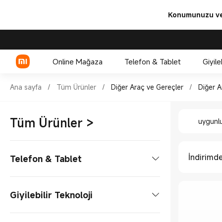
Konumunuzu ve 
Online Mağaza
Telefon & Tablet
Giyile
Shop Diğer Araç ve Gereçler 
Ana sayfa
/
Tüm Ürünler
/
Diğer Araç ve Gereçler
/
Diğer A
Shop Diğ
Xiaomi Serisi
Tüm Ürünler
>
uygunl
REDMI Serisi
POCO
İndirimd
Telefon & Tablet
Telefon
Giyilebilir Teknoloji
Xiaomi Serisi
Tablet