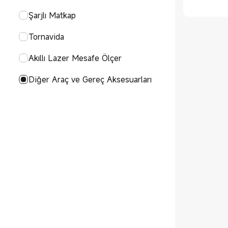
Çoklu Priz
Masaj Tabancası
Şarjlı Matkap
Isıtıcı
Klavye ve Fare
Akıllı Tartı
Tornavida
Sıcaklık ve Nem Ölçer
Yazı Tableti
Sağlık Ürünleri Aksesuarları
Akıllı Lazer Mesafe Ölçer
Hava Temizleme&Nemlendirme
Aksesuarları
Diğer Araç ve Gereç Aksesuarları