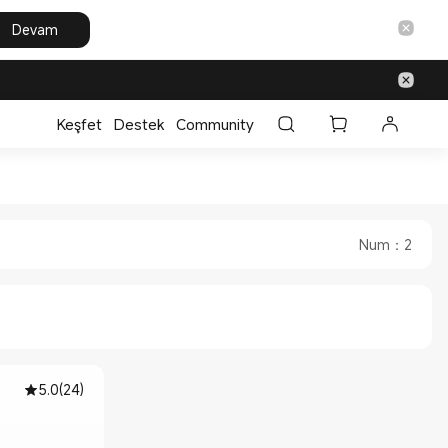
Devam
Keşfet
Destek
Community
arı in Xiaomi Xiaomi Türkiye 
 Aksesuarları in Xiaomi Xiaomi Türkiye
Num
：
2
5.0
(
24
)