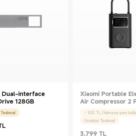
 Dual-interface
Xiaomi Portable El
Drive 128GB
Air Compressor 2 
 Teslimat
Ücretsiz Teslimat
TL
rice TL1499.00
3.799
TL
Current Price TL3799.00