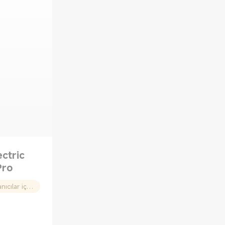
ectric
Pro
- 100 TL (Yalnızca yeni kullanıcılar için)