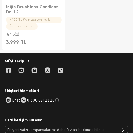
Mijia Brushless Cordless
Drill 2
- 100 TL (Yalnızca yeni kullanıcılar için)
Ücretsiz Teslimat
4.5
(
2
)
3.999
TL
Current Price TL3999.00
Mi'yi Takip Et
Müşteri hizmetleri
Chat
0 800 621 22 26
Hadi İletişim Kuralım