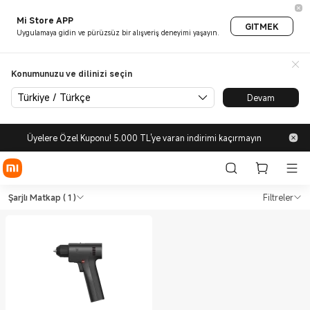
Mi Store APP
GITMEK
Uygulamaya gidin ve pürüzsüz bir alışveriş deneyimi yaşayın.
Konumunuzu ve dilinizi seçin
Türkiye / Türkçe
Devam
Üyelere Özel Kuponu! 5.000 TL'ye varan indirimi kaçırmayın
Shop Diğer Araç ve Gereçler Ş
Shop Diğer Araç ve Gereçler Şarjlı Mat
Şarjlı Matkap
( 1 )
Filtreler