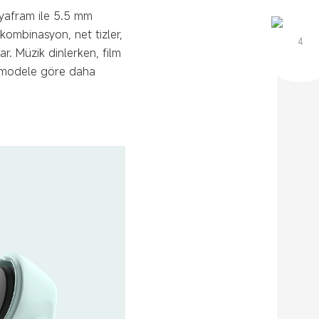
iyafram ile 5.5 mm
 kombinasyon, net tizler,
4
r. Müzik dinlerken, film
ki modele göre daha