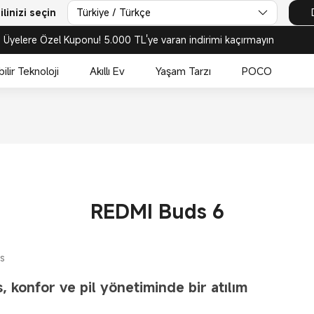
inizi seçin
Türkiye / Türkçe
Üyelere Özel Kuponu! 5.000 TL'ye varan indirimi kaçırmayın
bilir Teknoloji
Akıllı Ev
Yaşam Tarzı
POCO
REDMI Buds 6
s
 konfor ve pil yönetiminde bir atılım