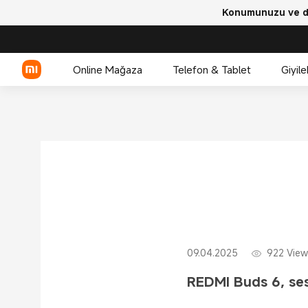
Konumunuzu ve dil
Online Mağaza
Telefon & Tablet
Giyile
Xiaomi Serisi
REDMI Serisi
POCO
09.04.2025
922
View
REDMI Buds 6, ses,