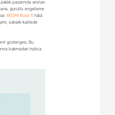
aklık pazarında sınırları
mansı, gürültü engelleme
nar.
REDMI Buds 5
hâlâ
eyimi, yüksek kalitede
erit göstergesi. Bu
larına bakmadan hızlıca