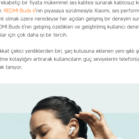
 rekabetçi bir fiyata mükemmel ses kalitesi sunarak kablosuz kul
r.
REDMI Buds 6
'nın piyasaya sürülmesiyle Xiaomi, ses perfor
i dahil olmak üzere neredeyse her açıdan gelişmiş bir deneyim su
DMI Buds 6'nın gelişmiş özellikleri ve geliştirilmiş kullanıcı den
ar için çok daha iyi bir tercih.
at çekici yeniliklerden biri, şarj kutusuna eklenen yeni ışıklı ş
me kolaylığını artırarak kullanıcıların güç seviyelerini telefon
k tanıyor.