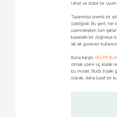
rahat ve stabil bir uyum
Tasarımda önemli bir iyil
özelliğidir. Bu şerit, he
üzerindeyken tüm ışıklar
kasadaki bir düğmeye ba
sık sık güvenen kullanıcı
Buna karşın,
REDMI Bud
olmak üzere üç klasik re
bu model, Buds 6’daki geli
olarak, daha basit bir k