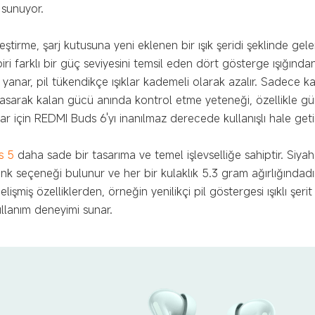
 sunuyor.
eştirme, şarj kutusuna yeni eklenen bir ışık şeridi şeklinde gele
r biri farklı bir güç seviyesini temsil eden dört gösterge ışığınd
 yanar, pil tükendikçe ışıklar kademeli olarak azalır. Sadece 
sarak kalan gücü anında kontrol etme yeteneği, özellikle gü
lar için REDMI Buds 6'yı inanılmaz derecede kullanışlı hale getir
s 5
daha sade bir tasarıma ve temel işlevselliğe sahiptir. Siya
nk seçeneği bulunur ve her bir kulaklık 5.3 gram ağırlığındad
şmiş özelliklerden, örneğin yenilikçi pil göstergesi ışıklı şerit 
ullanım deneyimi sunar.